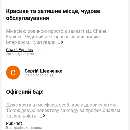
Красиве та затишне місце, чудове
обслуговування
Ми всією родиною просто в захваті від Chalet
Equides! Чудовий ресторан із незвичайним
інтер'єром. Куштували
...
Chalet Equides
Загородный ресторан
Сергій Шевченко
[28.06.2026 20:13]
Офігений бар!
Дуже крута атмосфера, особливо у дворику літом.
Також дякую колективу закладу за професіоналізм
та лояльність.
...
Punkraft
Бар крафтового пива