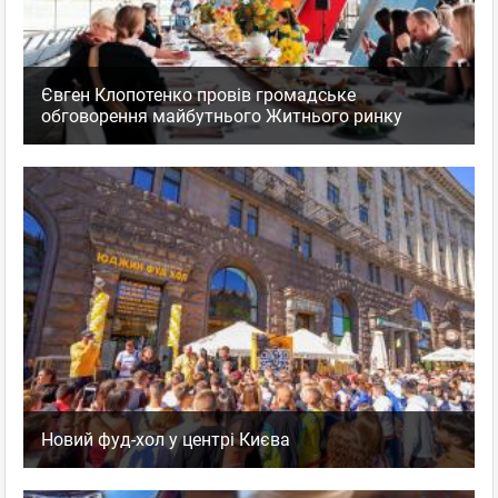
Євген Клопотенко провів громадське
обговорення майбутнього Житнього ринку
Новий фуд-хол у центрі Києва