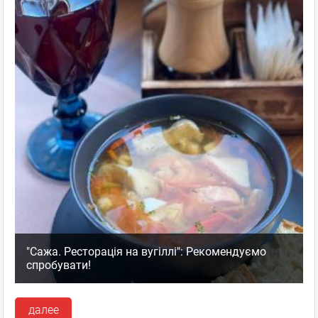
"Сажа. Ресторація на вугіллі": Рекомендуємо
спробувати!
далее