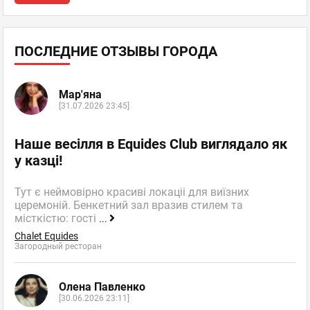
ПОСЛЕДНИЕ ОТЗЫВЫ ГОРОДА
Мар'яна
[31.07.2026 23:45]
Наше весілля в Equides Club виглядало як
у казці!
Тут є неймовірно красиві локаціі для виїзних
церемоній. Бенкетний зал вразив стилем та
місткістю: гості
...
Chalet Equides
Загородный ресторан
Олена Павленко
[30.06.2026 23:11]