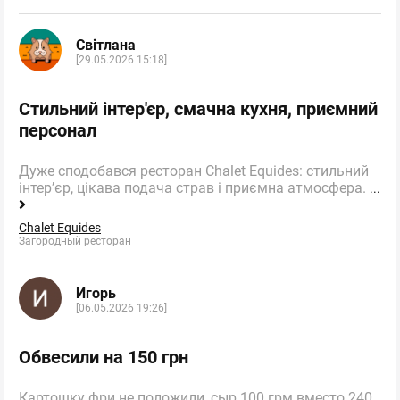
Світлана
[29.05.2026 15:18]
Стильний інтер'єр, смачна кухня, приємний
персонал
Дуже сподобався ресторан Chalet Equides: стильний
інтер’єр, цікава подача страв і приємна атмосфера.
...
Chalet Equides
Загородный ресторан
Игорь
[06.05.2026 19:26]
Обвесили на 150 грн
Картошку фри не положили, сыр 100 грм вместо 240