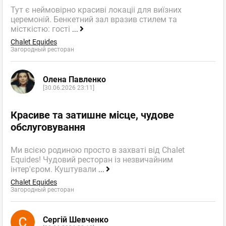
Тут є неймовірно красиві локаціі для виїзних
церемоній. Бенкетний зал вразив стилем та
місткістю: гості
...
Chalet Equides
Загородный ресторан
Олена Павленко
[30.06.2026 23:11]
Красиве та затишне місце, чудове
обслуговування
Ми всією родиною просто в захваті від Chalet
Equides! Чудовий ресторан із незвичайним
інтер'єром. Куштували
...
Chalet Equides
Загородный ресторан
Сергій Шевченко