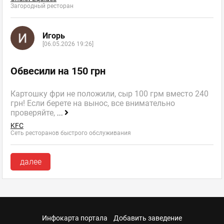
Загородный ресторан
Игорь
[06.05.2026 19:26]
Обвесили на 150 грн
Картошку фри не положили, сыр 100 грм вместо 240
грн! Если берете на вынос, все внимательно
проверяйте,
...
KFC
Сеть ресторанов быстрого обслуживания
далее
Инфокарта портала
Добавить заведение