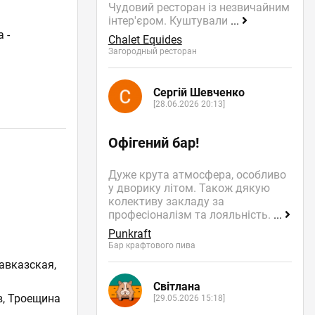
Чудовий ресторан із незвичайним
інтер'єром. Куштували
...
 -
Chalet Equides
Загородный ресторан
Сергій Шевченко
[28.06.2026 20:13]
Офігений бар!
Дуже крута атмосфера, особливо
у дворику літом. Також дякую
колективу закладу за
професіоналізм та лояльність.
...
Punkraft
Бар крафтового пива
авказская
,
Світлана
в, Троещина
[29.05.2026 15:18]