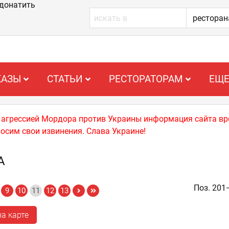
донатить
КАЗЫ
СТАТЬИ
РЕСТОРАТОРАМ
ЕЩ
й агрессией Мордора против Украины информация сайта вр
носим свои извинения. Слава Украине!
А
Поз. 201
9
10
11
12
13
а карте