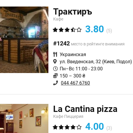
Трактиръ
Кафе
3.80
(5)
#1242
место в рейтинге внимания
Украинская
ул. Введенская, 32
(Киев, Подол)
Пн–Вс 11:00 - 23:00
150 – 300 ₴
044 467 6760
La Cantina pizza
Кафе Пиццерия
4.00
(3)