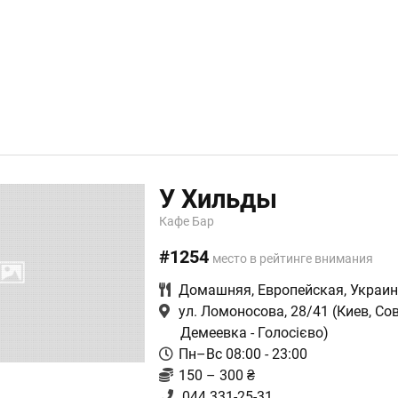
У Хильды
Кафе Бар
#1254
место в рейтинге внимания
Домашняя
,
Европейская
,
Украин
ул. Ломоносова, 28/41
(Киев, Сов
Демеевка - Голосієво)
Пн–Вс 08:00 - 23:00
150 – 300 ₴
044 331-25-31