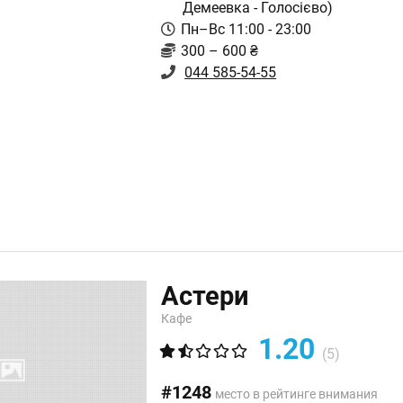
Демеевка - Голосієво)
Пн–Вс 11:00 - 23:00
300 – 600 ₴
044 585-54-55
Астери
Кафе
1.20
(5)
#1248
место в рейтинге внимания