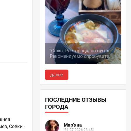
"Сажа. Ресторація на вугіллі":
Рекомендуємо спробувати!
далее
ПОСЛЕДНИЕ ОТЗЫВЫ
ГОРОДА
шняя
Мар'яна
иев, Совки -
[31.07.2026 23:45]