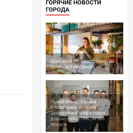
ГОРЯЧИЕ НОВОСТИ
ГОРОДА
Доставка їжі з ресторану: як
зробити її вигідною
Новий бізнес Євгена
Клопотенка — сервіс
замовлення шеф-кухаря
додому MAKITRA. Як він
працює