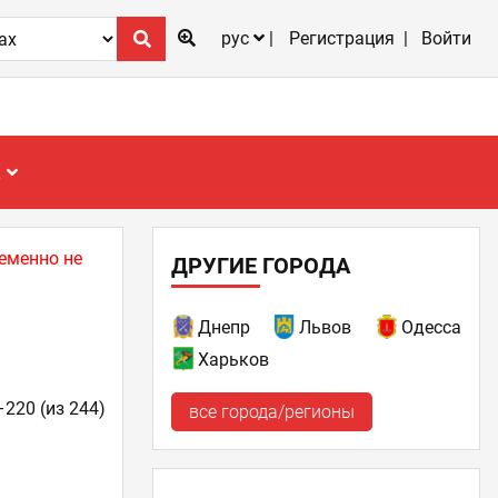
рус
Регистрация
Войти
Е
еменно не
ДРУГИЕ ГОРОДА
Днепр
Львов
Одесса
Харьков
–220 (из 244)
все города/регионы