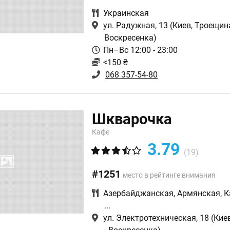
Украинская
ул. Радужная, 13
(Киев, Троещина
Воскресенка)
Пн–Вс 12:00 - 23:00
<150 ₴
068 357-54-80
Шкварочка
Кафе
3.79
(19)
#1251
место в рейтинге внимания
Азербайджанская
,
Армянская
,
К
...
ул. Электротехническая, 18
(Кие