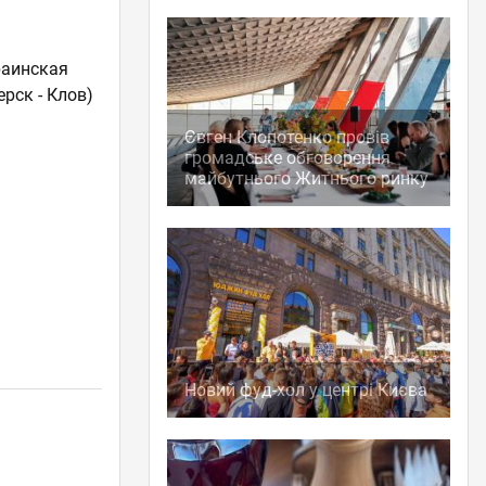
раинская
ерск - Клов)
Євген Клопотенко провів
громадське обговорення
майбутнього Житнього ринку
Новий фуд-хол у центрі Києва