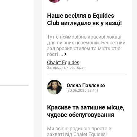
Наше весілля в Equides
Club виглядало як у казці!
Тут є неймовірно красиві локаціі
для виїзних церемоній. Бенкетний
зал вразив стилем та місткістю:
гості
...
Chalet Equides
Загородный ресторан
Олена Павленко
[30.06.2026 23:11]
Красиве та затишне місце,
чудове обслуговування
Ми всією родиною просто в
захваті від Chalet Equides!