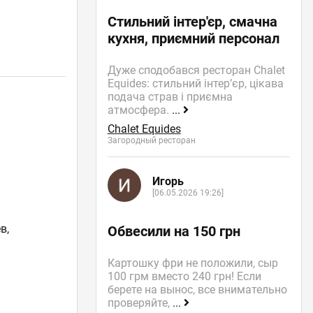
Стильний інтер'єр, смачна
кухня, приємний персонал
Дуже сподобався ресторан Chalet
Equides: стильний інтер’єр, цікава
подача страв і приємна
атмосфера.
...
Chalet Equides
Загородный ресторан
Игорь
[06.05.2026 19:26]
в,
Обвесили на 150 грн
Картошку фри не положили, сыр
100 грм вместо 240 грн! Если
берете на вынос, все внимательно
проверяйте,
...