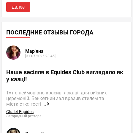
далее
ПОСЛЕДНИЕ ОТЗЫВЫ ГОРОДА
Мар'яна
[31.07.2026 23:45]
Наше весілля в Equides Club виглядало як
у казці!
Тут є неймовірно красиві локаціі для виїзних
церемоній. Бенкетний зал вразив стилем та
місткістю: гості
...
Chalet Equides
Загородный ресторан