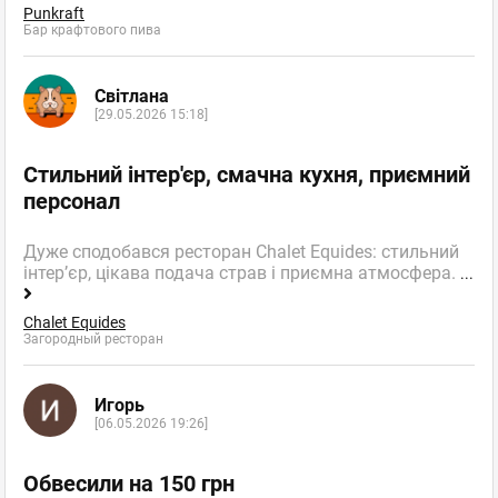
Punkraft
Бар крафтового пива
Світлана
[29.05.2026 15:18]
Стильний інтер'єр, смачна кухня, приємний
персонал
Дуже сподобався ресторан Chalet Equides: стильний
інтер’єр, цікава подача страв і приємна атмосфера.
...
Chalet Equides
Загородный ресторан
Игорь
[06.05.2026 19:26]
Обвесили на 150 грн