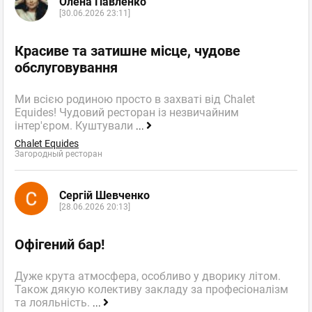
Олена Павленко
[30.06.2026 23:11]
Красиве та затишне місце, чудове
обслуговування
Ми всією родиною просто в захваті від Chalet
Equides! Чудовий ресторан із незвичайним
інтер'єром. Куштували
...
Chalet Equides
Загородный ресторан
Сергій Шевченко
[28.06.2026 20:13]
Офігений бар!
Дуже крута атмосфера, особливо у дворику літом.
Також дякую колективу закладу за професіоналізм
та лояльність.
...