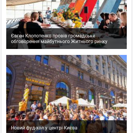
Євген Клопотенко провів громадське
обговорення майбутнього Житнього ринку
Новий фуд-хол у центрі Києва