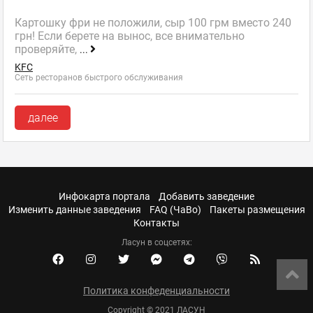
Картошку фри не положили, сыр 100 грм вместо 240
грн! Если берете на вынос, все внимательно
проверяйте,
...
KFC
Сеть ресторанов быстрого обслуживания
далее
Инфокарта портала
Добавить заведение
Изменить данные заведения
FAQ (ЧаВо)
Пакеты размещения
Контакты
Ласун в соцсетях:
Политика конфеденциальности
Copyright © 2021 ЛАСУН