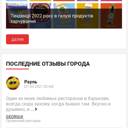
Тенденції 2022 року в галузі продуктів
харчування
далее
ПОСЛЕДНИЕ ОТЗЫВЫ ГОРОДА
Рауль
[27.03.2021 02:46]
Один из моих любимых ресторанов в Харькове,
всегда сюда захожу, когда бываю там. Вкусно и
душевно, и
...
GEORGIA
Грузинский ресторан