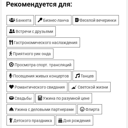
Спортивные трансляции
Рекомендуется для:
Танцпол
ТВ-плазмы
Банкета
Бизнес-ланча
Веселой вечеринки
Встречи с друзьями
Гастрономического наслаждения
Приятного уик-энда
Просмотра спорт. трансляций
Посещения живых концертов
Танцев
Романтического свидания
Светской жизни
Свадьбы
Ужина по разумной цене
Ужина с деловыми партнерами
Флирта
Детского праздника
Дня рождения