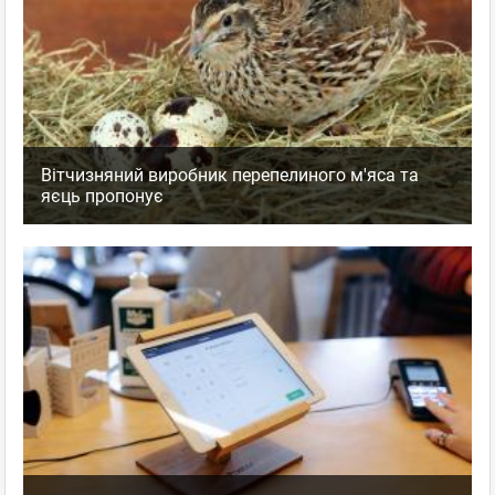
Вітчизняний виробник перепелиного м'яса та
яєць пропонує