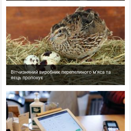
Вітчизняний виробник перепелиного м'яса та
яєць пропонує