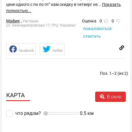
цене одного с пн по пт" нам скидку в четверг не
...
Показать
полностью...
Мафия
,
Оценка
0
0
Ресторан
ул. Нижнеднепровская 17, ТРЦ "Караван"
пожаловаться
ответить
facebook
twitter
Поз. 1–2 (из 2)
КАРТА
В окне
что рядом?
0.5
км