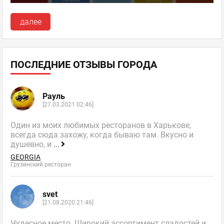
далее
ПОСЛЕДНИЕ ОТЗЫВЫ ГОРОДА
Рауль
[27.03.2021 02:46]
Один из моих любимых ресторанов в Харькове,
всегда сюда захожу, когда бываю там. Вкусно и
душевно, и
...
GEORGIA
Грузинский ресторан
svet
[21.08.2020 21:46]
Чудесное место. Широкий ассортимент сладостей и