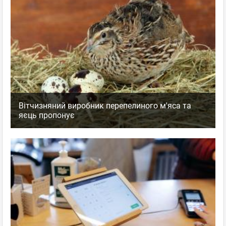
Вітчизняний виробник перепелиного м'яса та
яєць пропонує