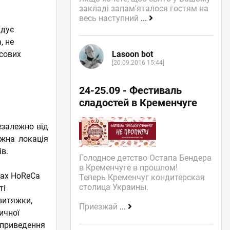
закладі запам'яталося гостям на
весь наступний
...
адує
, не
Lasoon bot
нсових
[20.09.2016 15:44]
24-25.09 - Фестиваль
сладостей в Кременчуге
езалежно від
ожна локація
ів.
Голодное детство Остапа Бендера
в Кременчуге в прошлом!
рах HoReCa
Теперь Кременчуг кондитерская
столица Украины.
ті
витяжки,
Приезжай
...
ичної
 приведення