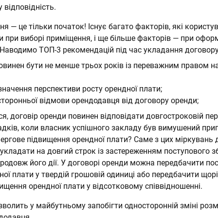
 відповідність.
ня — це тільки початок! Існує багато факторів, які користу
и при виборі приміщення, і ще більше факторів — при офор
 Наводимо ТОП-3 рекомендацій під час укладання договору
овинен бути не менше трьох років із переважним правом на
значення перспективи росту орендної плати;
торонньої відмови орендодавця від договору оренди;
я, договір оренди повинен відповідати довгостроковій пер
падків, коли власник успішного закладу був вимушений при
чергове підвищення орендної плати? Саме з цих міркувань 
 укладати на довгий строк із застереженням поступового 
продовж його дії. У договорі оренди можна передбачити по
ої плати у твердій грошовій одиниці або передбачити щор
ищення орендної плати у відсотковому співвідношенні.
зволить у майбутньому запобігти односторонній зміні розм
ндодавця.