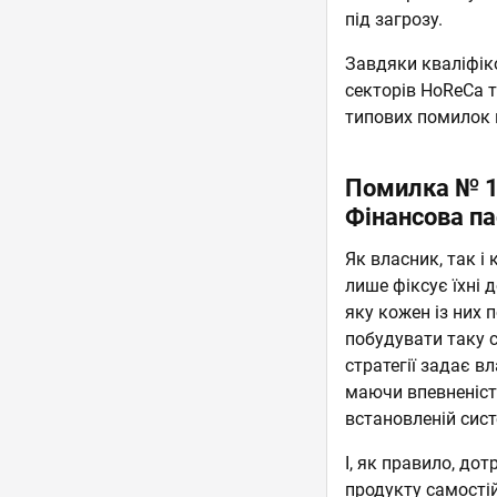
під загрозу.
Завдяки кваліфіко
секторів HoReCa т
типових помилок 
Помилка № 1.
Фінансова па
Як власник, так і
лише фіксує їхні д
яку кожен із них 
побудувати таку с
стратегії задає в
маючи впевненість
встановленій сист
І, як правило, до
продукту самості