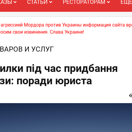
КАЗЫ
СТАТЬИ
РЕСТОРАТОРАМ
ЕЩ
й агрессией Мордора против Украины информация сайта вр
носим свои извинения. Слава Украине!
ВАРОВ И УСЛУГ
илки під час придбання
и: поради юриста