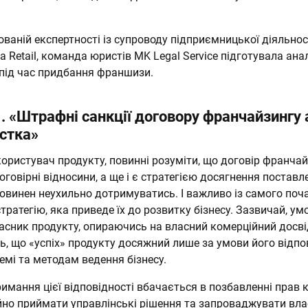
ваній експертності із супроводу підприємницької діяльнос
а Retail, команда юристів MK Legal Service підготувала ана
під час придбання франшизи.
 «Штрафні санкції договору франчайзингу 
стка»
 користувач продукту, повинні розуміти, що договір франчай
оговірні відносини, а ще і є стратегією досягнення поставле
повинен неухильно дотримуватись. І важливо із самого поч
тратегію, яка приведе їх до розвитку бізнесу. Зазвичай, умо
ласник продукту, опираючись на власний комерційний досві
, що «успіх» продукту досяжний лише за умови його відпо
емі та методам ведення бізнесу.
тримання цієї відповідності вбачається в позбавленні прав
йно приймати управлінські рішення та запроваджувати вла