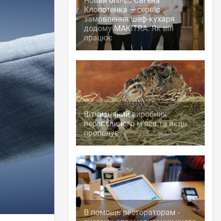
Новий бізнес Євгена
Клопотенка — сервіс
замовлення шеф-кухаря
додому MAKITRA. Як він
працює
Вітчизняний виробник
перепелиного м'яса та яєць
пропонує
В помощь рестораторам -