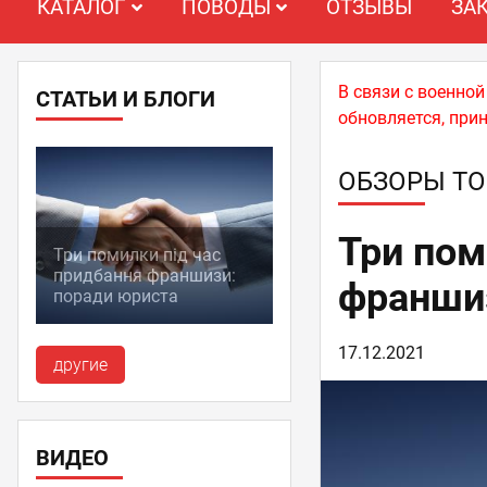
КАТАЛОГ
ПОВОДЫ
ОТЗЫВЫ
ЗА
В связи с военно
СТАТЬИ И БЛОГИ
обновляется, при
ОБЗОРЫ ТО
Три пом
Три помилки під час
придбання франшизи:
франшиз
поради юриста
17.12.2021
другие
ВИДЕО