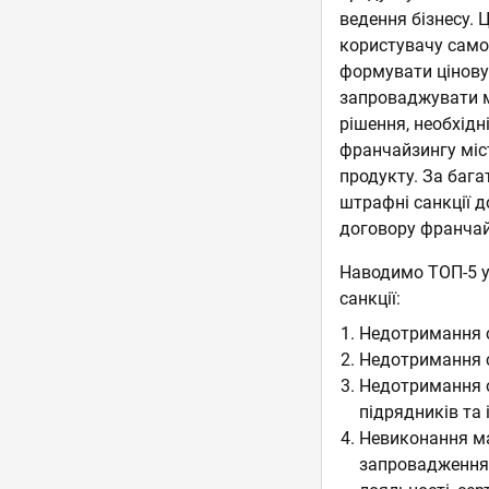
ведення бізнесу.
користувачу само
формувати цінову
запроваджувати ме
рішення, необхідн
франчайзингу міст
продукту. За бага
штрафні санкції д
договору франчай
Наводимо ТОП-5 у
санкції:
Недотримання с
Недотримання ст
Недотримання о
підрядників та 
Невиконання ма
запровадження 