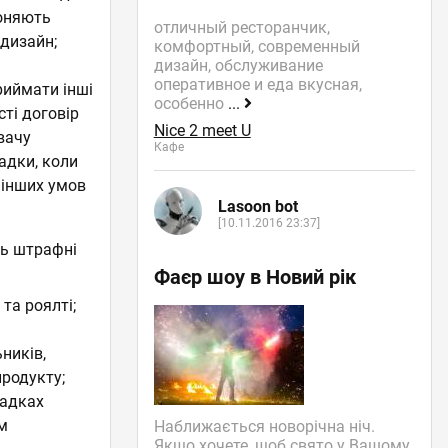
роняють
отличный ресторанчик,
 дизайн;
комфортный, современный
дизайн, обслуживание
оперативное и еда вкусная,
риймати інші
особенно
...
сті договір
Nice 2 meet U
вачу
Кафе
адки, коли
 інших умов
Lasoon bot
[10.11.2016 23:37]
ть штрафні
Фаєр шоу в Новий рік
та роялті;
ників,
продукту;
падках
м
Наближається новорічна ніч.
Якщо хочете, щоб свято у Вашому