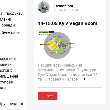
Lasoon bot
[11.05.2016 16:13]
вач продукту
мленні
14-15.05 Kyiv Vegan Boom
 оренди:
 його нове
спективі.
пинити
Перший всеукраїнський
фестиваль веганської культури
договір
Kyiv Vegan Boom відбудеться 14
збільшення
та 15 травня у Галереї
...
ступове
ічне
далее
іру орендної