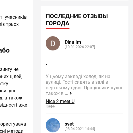
ПОСЛЕДНИЕ ОТЗЫВЫ
ті учасників
ГОРОДА
ліз трьох
Dina Im
[10.01.2026 22:07]
або
.
зингу не
У цьому закладі холод, як на
них цілей,
вулиці. Гості сидять в залі в
атку
верхньому одязі.Працівники кухні
ви цієї
також в
...
д, а також
Nice 2 meet U
відності вже
Кафе
svet
 користувача
[08.04.2021 14:44]
сні методи