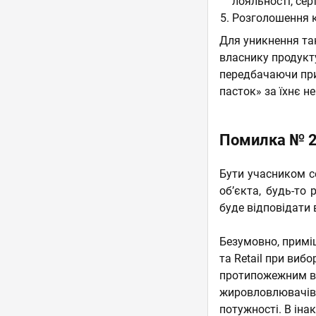
лояльності, сер
Розголошення к
Для уникнення та
власнику продукт
передбачаючи при
пасток» за їхнє н
Помилка № 2
Бути учасником се
об’єкта, будь-то
буде відповідати 
Безумовно, примі
та Retail при виб
протипожежним ви
жировловлювачів,
потужності. В ін