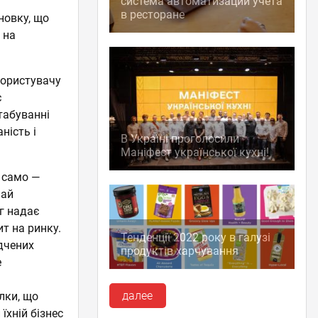
система автоматизации учета
в ресторане
новку, що
 на
 користувачу
є
штабуванні
ність і
В Україні проголосили
Маніфест української кухні!
 само —
чай
нг надає
т на ринку.
Тенденції 2022 року в галузі
дчених
продуктів харчування
е
далее
лки, що
їхній бізнес