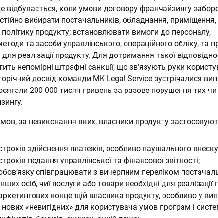
 Це відбувається, коли умови договору франчайзингу забо
стійно вибирати постачальників, обладнання, приміщення,
 політику продукту; встановлювати вимоги до персоналу,
тоди та засоби управлінського, операційного обліку, та п
і для реалізації продукту. Для дотримання такої відповідно
ить непомірні штрафні санкції, що зв’язують руки користу
торічний досвід команди MK Legal Service зустрічалися вип
осягали 200 000 тисяч гривень за разове порушення тих чи
зингу.
мов, за невиконання яких, власники продукту застосовую
троків здійснення платежів, особливо паушального внеску 
років подання управлінської та фінансової звітності;
бов’язку співпрацювати з вичерпним переліком постачаль
інших осіб, чиї послуги або товари необхідні для реалізації 
ркетингових концепцій власника продукту, особливо у ви
нових «невигідних» для користувача умов програм і систе