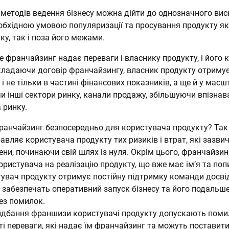
 методів ведення бізнесу можна дійти до однозначного вис
обхідною умовою популяризації та просування продукту як
у, так і поза його межами.
же франчайзинг надає переваги і власнику продукту, і його
укладаючи договір франчайзингу, власник продукту отриму
 і не тільки в частині фінансових показників, а ще й у мас
и інші сектори ринку, канали продажу, збільшуючи впізнава
 ринку.
ранчайзинг безпосередньо для користувача продукту? Так
вляє користувача продукту тих ризиків і втрат, які зазви
ни, починаючи свій шлях із нуля. Окрім цього, франчайзи
ристувача на реалізацію продукту, що вже має ім’я та попи
увач продукту отримує постійну підтримку команди досві
і забезпечать оперативний запуск бізнесу та його подальш
ез помилок.
ридбання франшизи користувачі продукту допускають поми
і переваги, які надає їм франчайзинг та можуть поставити 