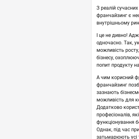
З реалій сучасних
франчайзинг є не
внутрішньому ринк
І це не дивно! Ад
одночасно. Так, 
можливість росту,
бізнесу, охоплююч
попит продукту на
А чим корисний ф
франчайзинг позба
зазнають бізнесме
можливість для ко
Додатково корист
професіоналів, як
функціонування б
Однак, під час п
затьмарюють усі т