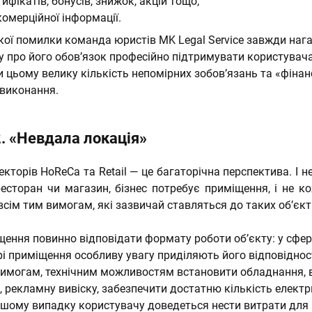
тифікатів, бонусів, знижок, акцій тощо;
омерційної інформації.
кої помилки команда юристів MK Legal Service завжди наг
у про його обов’язок професійно підтримувати користувача
 цьому велику кількість непомірних зобов’язань та «фіна
евиконання.
. «Невдала локація»
кторів HoReCa та Retail — це багаторічна перспектива. І н
 ресторан чи магазин, бізнес потребує приміщення, і не к
всім тим вимогам, які зазвичай ставляться до таких об’єкт
щення повинно відповідати формату роботи об’єкту: у сфе
орі приміщення особливу увагу приділяють його відповіднос
могам, технічним можливостям встановити обладнання, 
 рекламну вивіску, забезпечити достатню кількість електр
акшому випадку користувачу доведеться нести витрати для