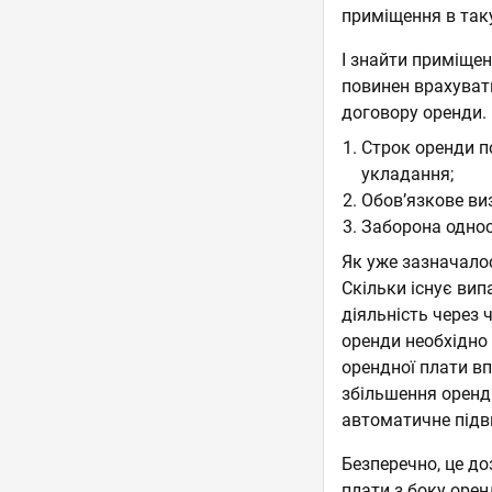
приміщення в таку
І знайти приміщен
повинен врахуват
договору оренди.
Строк оренди п
укладання;
Обов’язкове ви
Заборона однос
Як уже зазначалос
Скільки існує ви
діяльність через 
оренди необхідно
орендної плати в
збільшення орендн
автоматичне підв
Безперечно, це до
плати з боку оре