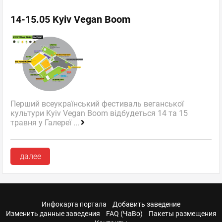
14-15.05 Kyiv Vegan Boom
Перший всеукраїнський фестиваль веганської
культури Kyiv Vegan Boom відбудеться 14 та 15
травня у Галереї
...
далее
Инфокарта портала
Добавить заведение
Изменить данные заведения
FAQ (ЧаВо)
Пакеты размещения