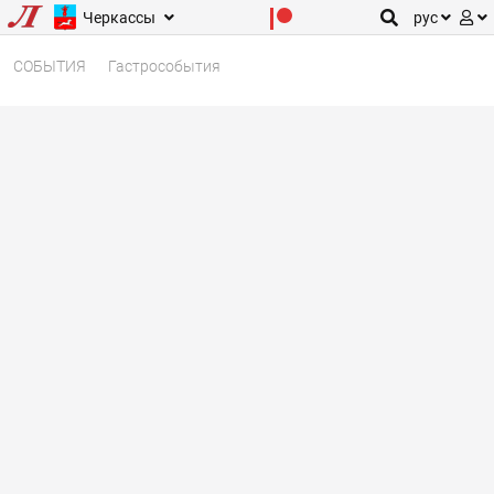
Черкассы
рус
СОБЫТИЯ
Гастрособытия