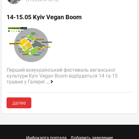
[11.05.2016 16:13]
14-15.05 Kyiv Vegan Boom
Перший всеукраїнський фестиваль веганської
культури Kyiv Vegan Boom відбудеться 14 та 15
травня у Галереї
...
далее
Инфокарта портала
Добавить заведение