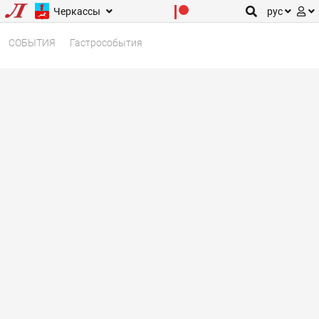
Черкассы
рус
СОБЫТИЯ
Гастрособытия