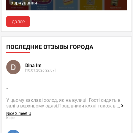
харчування
далее
ПОСЛЕДНИЕ ОТЗЫВЫ ГОРОДА
Dina Im
[10.01.2026 22:07]
.
У цьому закладі холод, як на вулиці. Гості сидять в
залі в верхньому одязі.Працівники кухні також в
...
Nice 2 meet U
Кафе