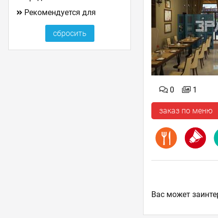
Рекомендуется для
0
1
заказ по меню
Ваc может заинте