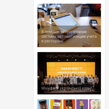
В помощь рестораторам -
система автоматизации учета
в ресторане
В Україні проголосили
Маніфест української кухні!