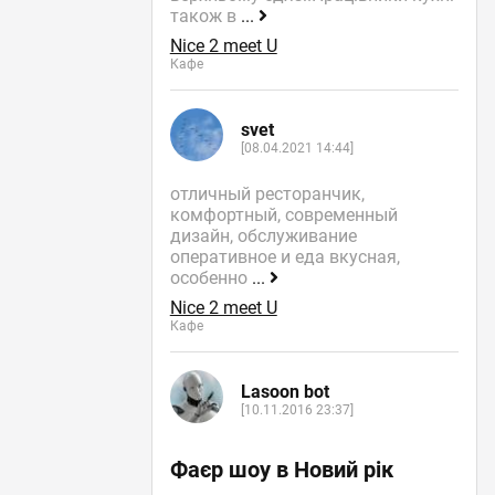
також в
...
Nice 2 meet U
Кафе
svet
[08.04.2021 14:44]
отличный ресторанчик,
комфортный, современный
дизайн, обслуживание
оперативное и еда вкусная,
особенно
...
Nice 2 meet U
Кафе
Lasoon bot
[10.11.2016 23:37]
Фаєр шоу в Новий рік