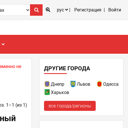
рус
Регистрация
Войти
Е
еменно не
ДРУГИЕ ГОРОДА
Днепр
Львов
Одесса
Харьков
з. 1–1 (из 1)
все города/регионы
ьный