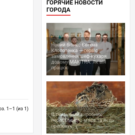
ГОРЯЧИЕ НОВОСТИ
ГОРОДА
)
Новий бізнес Євгена
Клопотенка — сервіс
замовлення шеф-кухаря
додому MAKITRA. Як він
працює
з. 1–1 (из 1)
Вітчизняний виробник
перепелиного м'яса та яєць
пропонує