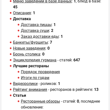
Меню заведений в базе данных
:
1
, блюд в базе:
45
Описания
:
1
Доставка
Доставка пиццы
:
1
Доставка суши
:
2
Заказ доставки еды
:
1
Банкеты/фуршеты
:
7
Новые заведения
:
0
Бронь столика
:
0
Энциклопедия гурмана
- статей:
647
Лучшие рестораны
Порядок проведения
Итоги по годам
Видеоролики
- роликов:
1
Рейтинг внимания
- ресторанов в рейтинге:
13
Статьи
Ресторанные обзоры
- статей:
0
, последнее
обновление: