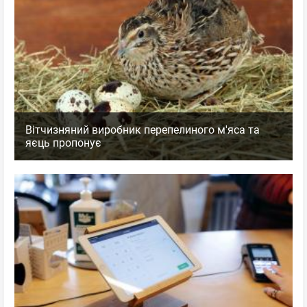
Вітчизняний виробник перепелиного м'яса та
яєць пропонує