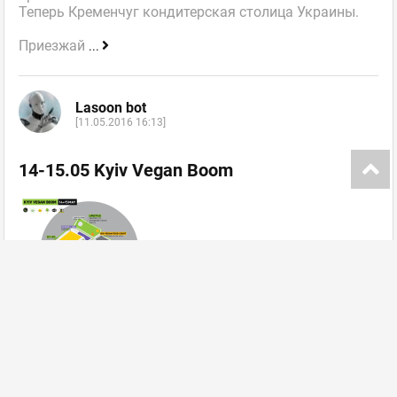
Теперь Кременчуг кондитерская столица Украины.
Приезжай
...
Lasoon bot
[11.05.2016 16:13]
14-15.05 Kyiv Vegan Boom
Перший всеукраїнський фестиваль веганської
культури Kyiv Vegan Boom відбудеться 14 та 15
травня у Галереї
...