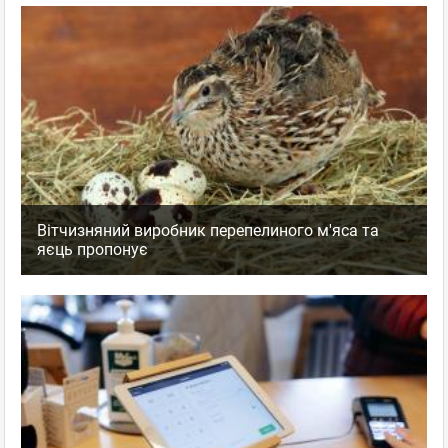
Вітчизняний виробник перепелиного м'яса та
яєць пропонує