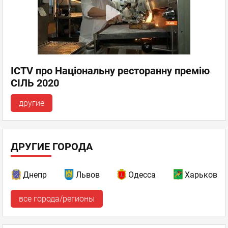
ICTV про Національну ресторанну премію
СІЛЬ 2020
другие
ДРУГИЕ ГОРОДА
Днепр
Львов
Одесса
Харьков
все города/регионы