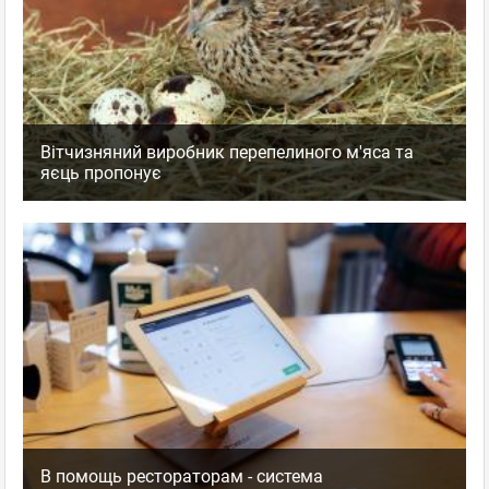
Вітчизняний виробник перепелиного м'яса та
яєць пропонує
В помощь рестораторам - система