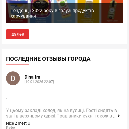
Тенденції 2022 року в галузі продуктів
харчування
далее
ПОСЛЕДНИЕ ОТЗЫВЫ ГОРОДА
Dina Im
[10.01.2026 22:07]
.
У цьому закладі холод, як на вулиці. Гості сидять в
залі в верхньому одязі.Працівники кухні також в
...
Nice 2 meet U
Кафе