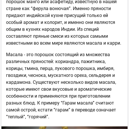
порошок манго или асафетиду, известную в нашей
стране как “ферула вонючая”. Именно пряности
придают индийской кухне присущий только ей
особый аромат и колорит, и именно они являются
общим в кухнях народов Индии. Из специй
составляют пряные смеси из которых самыми
известными во всем мире являются масала и карри.
Масала - это порошок состоящий из множества
различных пряностей: кориандра, пажитника,
корицы, тмина, перца, лукового порошка, имбиря,
гвоздики, чеснока, мускатного ореха, сельдерея и
кардамона. Существуют несколько видов масала,
которые имеют свои вкусовые и ароматические
особенности и применяются при приготовлении
разных блюд. К примеру “Гарам масала” считают
самой острой, кстати “гарам” в переводе означает
“теплый”, “горячий”.