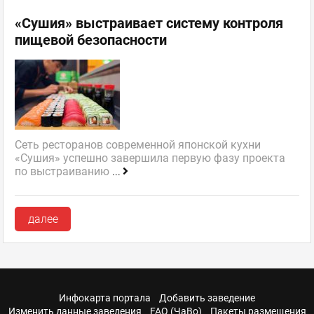
«Сушия» выстраивает систему контроля
пищевой безопасности
Сеть ресторанов современной японской кухни
«Сушия» успешно завершила первую фазу проекта
по выстраиванию
...
далее
Инфокарта портала
Добавить заведение
Изменить данные заведения
FAQ (ЧаВо)
Пакеты размещения