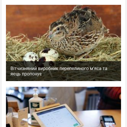
Вітчизняний виробник перепелиного м'яса та
яєць пропонує