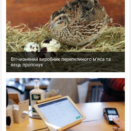
Вітчизняний виробник перепелиного м'яса та
яєць пропонує