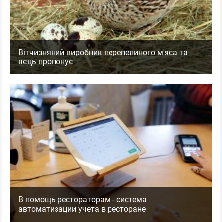
Вітчизняний виробник перепелиного м'яса та
яєць пропонує
В помощь рестораторам - система
автоматизации учета в ресторане