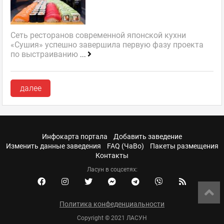
Сеть ресторанов современной японской кухни
«Сушия» успешно завершила первую фазу проекта
по выстраиванию
...
далее
Инфокарта портала
Добавить заведение
Изменить данные заведения
FAQ (ЧаВо)
Пакеты размещения
Контакты
Ласун в соцсетях:
Политика конфеденциальности
Copyright © 2021 ЛАСУН