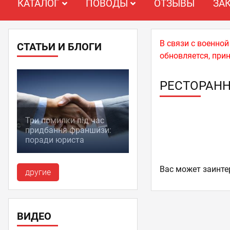
КАТАЛОГ
ПОВОДЫ
ОТЗЫВЫ
ЗА
В связи с военно
СТАТЬИ И БЛОГИ
обновляется, при
РЕСТОРАН
Три помилки під час
придбання франшизи:
поради юриста
Ваc может заинте
другие
ВИДЕО