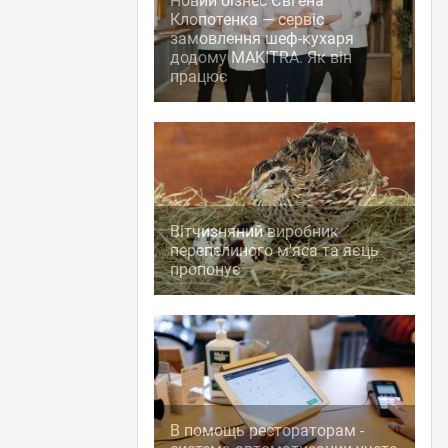
Новий бізнес Євгена
Клопотенка — сервіс
замовлення шеф-кухаря
додому MAKITRA. Як він
працює
Вітчизняний виробник
перепелиного м'яса та яєць
пропонує
В помощь рестораторам -