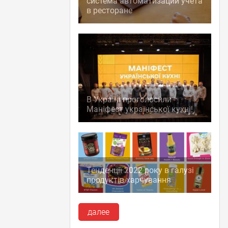
система автоматизации учета
в ресторане
В Україні проголосили
Маніфест української кухні!
Тенденції 2022 року в галузі
продуктів харчування
далее