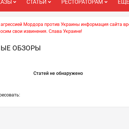
КАЗЫ
СТАТЬИ
РЕСТОРАТОРАМ
ЕЩ
й агрессией Мордора против Украины информация сайта вр
носим свои извинения. Слава Украине!
НЫЕ ОБЗОРЫ
Статей не обнаружено
ресовать: