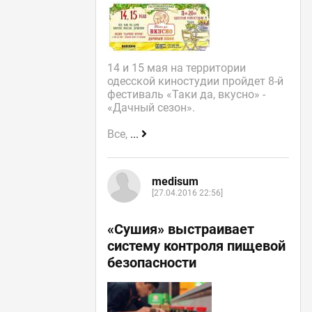
14 и 15 мая на территории
одесской киностудии пройдет 8-й
фестиваль «Таки да, вкусно» -
«Дачный сезон».
Все,
...
medisum
[27.04.2016 22:56]
«Сушия» выстраивает
систему контроля пищевой
безопасности