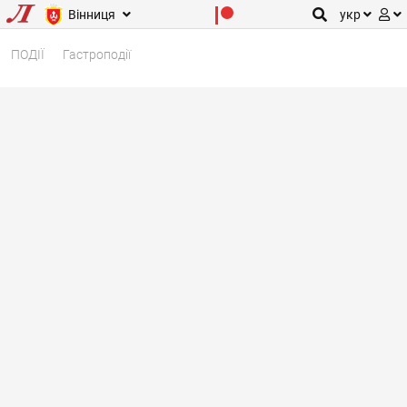
Вінниця
укр
ПОДІЇ
Гастроподії