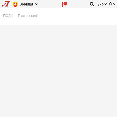
Вінниця
укр
ПОДІЇ
Гастроподії