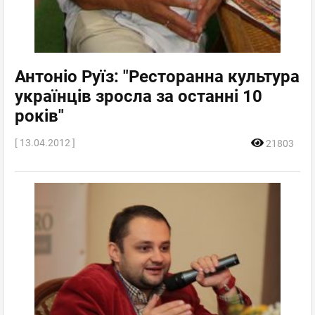
Антоніо Руїз: "Ресторанна культура
українців зросла за останні 10
років"
[ 13.04.2012 ]
21803