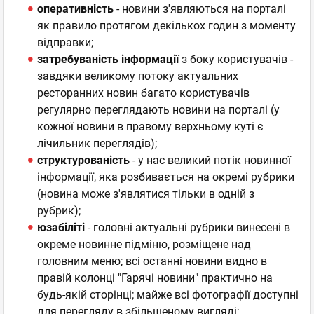
оперативність
- новини з'являються на порталі
як правило протягом декількох годин з моменту
відправки;
затребуваність інформації
з боку користувачів -
завдяки великому потоку актуальних
ресторанних новин багато користувачів
регулярно переглядають новини на порталі (у
кожної новини в правому верхньому куті є
лічильник переглядів);
структурованість
- у нас великий потік новинної
інформації, яка розбивається на окремі рубрики
(новина може з'являтися тільки в одній з
рубрик);
юзабіліті
- головні актуальні рубрики винесені в
окреме новинне підміню, розміщене над
головним меню; всі останні новини видно в
правій колонці "Гарячі новини" практично на
будь-якій сторінці; майже всі фотографії доступні
для перегляду в збільшеному вигляді;