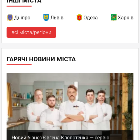
ІНШІ МІСТА
Дніпро
Львів
Одеса
Харків
всі міста/регіони
ГАРЯЧІ НОВИНИ МІСТА
Новий бізнес Євгена Клопотенка — сервіс