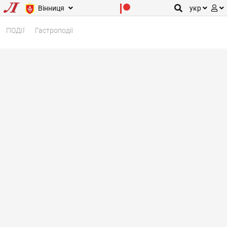
Вінниця
укр
ПОДІЇ
Гастроподії