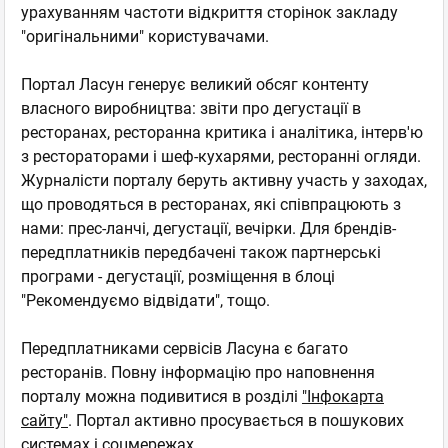
урахуванням частоти відкриття сторінок закладу
"оригінальними" користувачами.
Портал Ласун генерує великий обсяг контенту
власного виробництва: звіти про дегустації в
ресторанах, ресторанна критика і аналітика, інтерв'ю
з рестораторами і шеф-кухарями, ресторанні огляди.
Журналісти порталу беруть активну участь у заходах,
що проводяться в ресторанах, які співпрацюють з
нами: прес-ланчі, дегустації, вечірки. Для брендів-
передплатників передбачені також партнерські
програми - дегустації, розміщення в блоці
"Рекомендуємо відвідати", тощо.
Передплатниками сервісів Ласуна є багато
ресторанів. Повну інформацію про наповнення
порталу можна подивитися в розділі
"Інфокарта
сайту"
. Портал активно просувається в пошукових
системах і соцмережах.