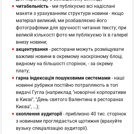
читабельність
- ми публікуємо всі надіслані
макети з урахуванням структури новини - якщо
матеріал великий, ми розбавляємо його
фотографіями для зручності читання тексту; при
великій кількості фото ми публікуємо їх в галереї
внизу новини;
акцентування
- ресторани можуть розміщувати
важливі новини в окремому наскрізному блоці,
видному на більшості сторінок, - за окрему
плату;
гарна індексація пошуковими системами
- наші
новинні рубрики постійно потрапляють в топ
видачі Гугла (наприклад "новорічні корпоративи
в Києві", "День святого Валентина в ресторанах
Києва", ...);
охоплення аудиторії
- приблизно 40 тис. сторінок
з новинами проглядається щотижня (врахуйте
вузьку спеціалізацію аудиторії).