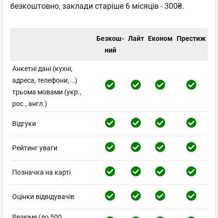
безкоштовно, заклади старіше 6 місяців - 300₴.
Безкош-
Лайт
Економ
Престиж
ний
Анкетні дані (кухні,
адреса, телефони, …)
трьома мовами (укр.,
рос., англ.)
Відгуки
Рейтинг уваги
Позначка на карті
Оцінки відвідувачів
Резюме (до 500