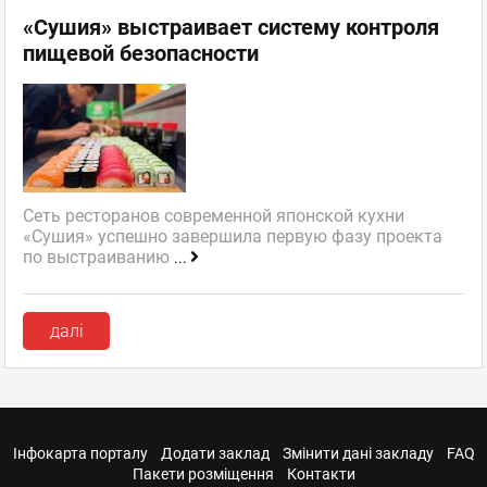
«Сушия» выстраивает систему контроля
пищевой безопасности
Сеть ресторанов современной японской кухни
«Сушия» успешно завершила первую фазу проекта
по выстраиванию
...
далі
Інфокарта порталу
Додати заклад
Змінити дані закладу
FAQ
Пакети розміщення
Контакти