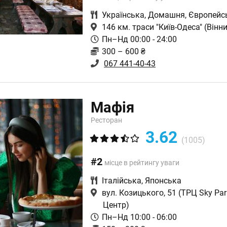
Українська
,
Домашня
,
Європейс
146 км. траси "Київ-Одеса"
(Вінн
Пн–Нд 00:00 - 24:00
300 – 600 ₴
067 441-40-43
Мафія
Ресторан
3.62
(1005)
#2
місце в рейтингу уваги
Італійська
,
Японська
вул. Козицького, 51 (ТРЦ Sky Par
Центр)
Пн–Нд 10:00 - 06:00