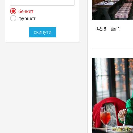
бенкет
фуршет
8
1