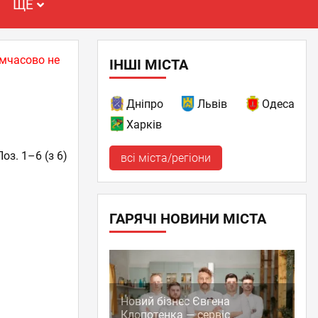
ЩЕ
имчасово не
ІНШІ МІСТА
Дніпро
Львів
Одеса
Харків
Поз. 1–6 (з 6)
всі міста/регіони
ГАРЯЧІ НОВИНИ МІСТА
Новий бізнес Євгена
Клопотенка — сервіс