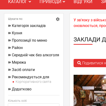
КАТАЛОГ
ПРИВОДИ
ВІДГУКИ
З
Шукати по:
У зв'язку з війс
Категорія закладів
оновлюється, про
Кухня
ЗАКЛАДИ Д
Пропозиції по меню
Район
Середній чек без алкоголя
Мережа
Подивитися н
Засіб оплати
Рекомендується для
Корпоративного свята
Додатково
Кількість осіб