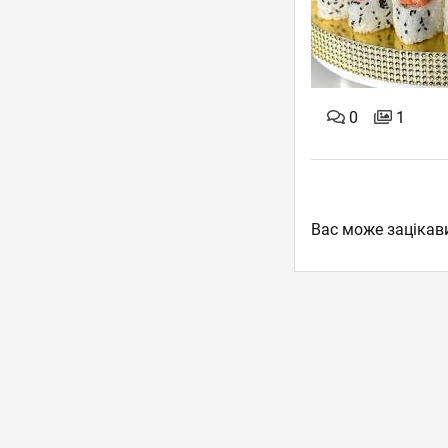
0
1
Вас може зацікав