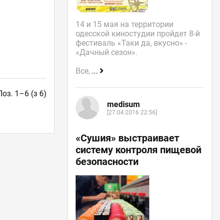
14 и 15 мая на территории
одесской киностудии пройдет 8-й
фестиваль «Таки да, вкусно» -
«Дачный сезон».
Все,
...
Поз. 1–6 (з 6)
medisum
[27.04.2016 22:56]
«Сушия» выстраивает
систему контроля пищевой
безопасности