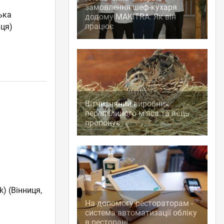
замовлення шеф-кухаря
ька
додому MAKITRA. Як він
працює
иця)
Вітчизняний виробник
перепелиного м'яса та яєць
пропонує
k)
(Вінниця,
На допомогу рестораторам -
система автоматизації обліку
в ресторані