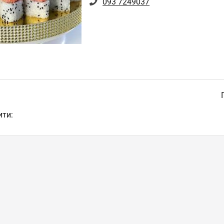
093 7249037
ити: