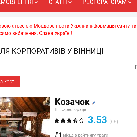
АМОВЛЕННЯ
СТАТТІ
РЕСТОРАТОРАМ
ьковою агресією Мордора проти України інформація сайту т
симо вибачення. Слава Україні!
ЛЯ КОРПОРАТИВІВ У ВІННИЦІ
а карті
Козачок
Етно-ресторація
3.53
(68)
#1
місце в рейтингу уваги