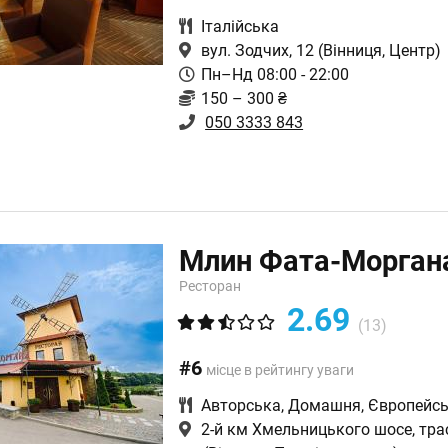
Італійська
вул. Зодчих, 12
(Вінниця, Центр)
Пн–Нд 08:00 - 22:00
150 – 300 ₴
050 3333 843
Млин Фата-Морган
Ресторан
2.69
(13)
#6
місце в рейтингу уваги
Авторська
,
Домашня
,
Європейс
2-й км Хмельницького шосе, тра