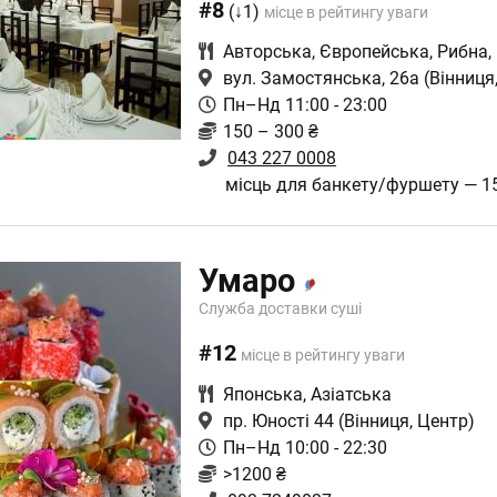
#8
(↓1)
місце в рейтингу уваги
Авторська
,
Європейська
,
Рибна
,
вул. Замостянська, 26а
(Вінниця
Пн–Нд 11:00 - 23:00
150 – 300 ₴
043 227 0008
місць для банкету/фуршету — 1
Умаро
Служба доставки суші
#12
місце в рейтингу уваги
Японська
,
Азіатська
пр. Юності 44
(Вінниця, Центр)
Пн–Нд 10:00 - 22:30
>1200 ₴