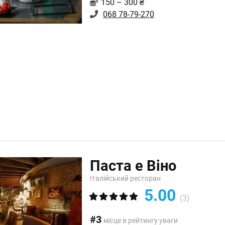
150 – 300 ₴
068 78-79-270
Паста е Віно
Італійський ресторан
5.00
(3)
#3
місце в рейтингу уваги