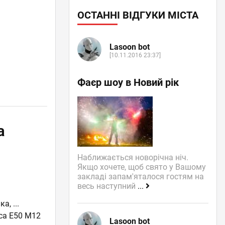
ОСТАННІ ВІДГУКИ МІСТА
Lasoon bot
[10.11.2016 23:37]
Фаєр шоу в Новий рік
а
Наближається новорічна ніч.
Якщо хочете, щоб свято у Вашому
закладі запам'яталося гостям на
весь наступний
...
ька
,
...
са E50 М12
Lasoon bot