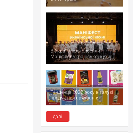
В Україні проголосили
Маніфест української кухні!
Тенденції 2022 року в галузі
продуктів харчування
далі