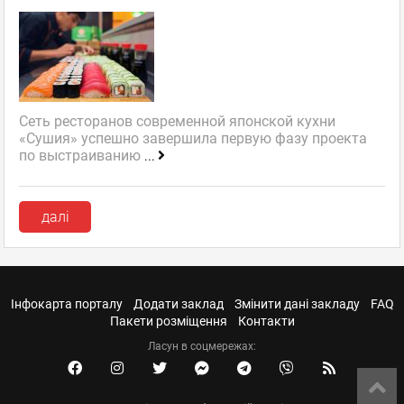
Сеть ресторанов современной японской кухни
«Сушия» успешно завершила первую фазу проекта
по выстраиванию
...
далі
Інфокарта порталу
Додати заклад
Змінити дані закладу
FAQ
Пакети розміщення
Контакти
Ласун в соцмережах: