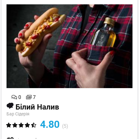
0
7
Білий Налив
Бар Сідерія
4.80
(5)