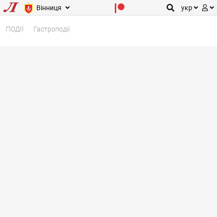
Вінниця
укр
ПОДІЇ
Гастроподії