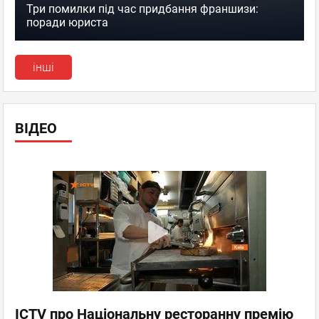
Три помилки під час придбання франшизи:
поради юриста
інші
ВІДЕО
ICTV про Національну ресторанну премію