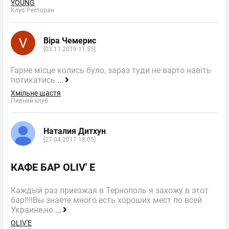
YOUNG
Клуб Ресторан
Віра Чемерис
[03.11.2019 11:55]
Гарне місце колись було, зараз туди не варто навіть
потикатись
...
Хмільне щастя
Пивний клуб
Наталия Дитхун
[27.04.2017 18:05]
КАФЕ БАР OLIV' E
Каждый раз приезжая в Тернополь я захожу в этот
бар!!!!Вы знаете много есть хороших мест по всей
Украине,но
...
OLIV'E