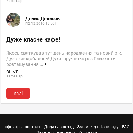
Кафе Бар
Денис Денисов
[12.12.2016 18:50]
Дуже класне кафе!
Якось святкував тут день народження та новий рік.
Дуже сподобалось! Дуже зручно через близкість
розташування
...
OLIV'E
Кафе Бар
далі
Інфокарта порталу
Додати заклад
Змінити дані закладу
FAQ
Пакети розміщення
Контакти