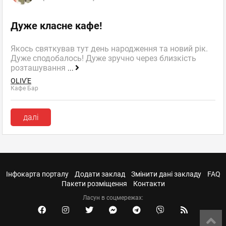
Дуже класне кафе!
Якось святкував тут день народження та новий рік.
Дуже сподобалось! Дуже зручно через близкість
розташування
...
OLIV'E
Кафе Бар
далі
Інфокарта порталу
Додати заклад
Змінити дані закладу
FAQ
Пакети розміщення
Контакти
Ласун в соцмережах: