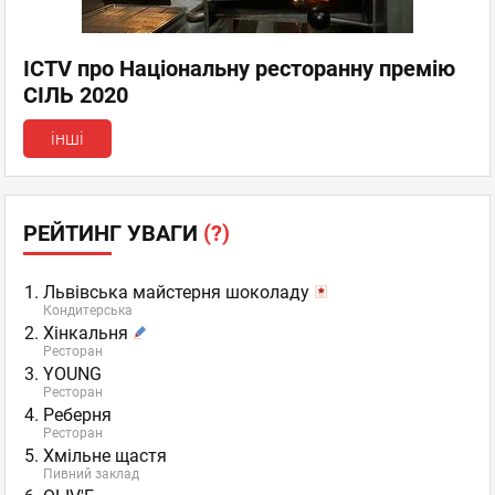
ICTV про Національну ресторанну премію
СІЛЬ 2020
інші
РЕЙТИНГ УВАГИ
(?)
Львівська майстерня шоколаду
Кондитерська
Хінкальня
Ресторан
YOUNG
Ресторан
Реберня
Ресторан
Хмільне щастя
Пивний заклад