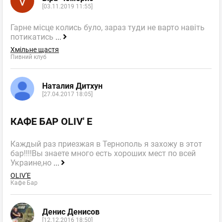
[03.11.2019 11:55]
Гарне місце колись було, зараз туди не варто навіть
потикатись
...
Хмільне щастя
Пивний клуб
Наталия Дитхун
[27.04.2017 18:05]
КАФЕ БАР OLIV' E
Каждый раз приезжая в Тернополь я захожу в этот
бар!!!!Вы знаете много есть хороших мест по всей
Украине,но
...
OLIV'E
Кафе Бар
Денис Денисов
[12.12.2016 18:50]