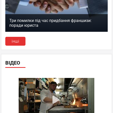
Три помилки під час придбання франшизи:
поради юриста
інші
ВІДЕО