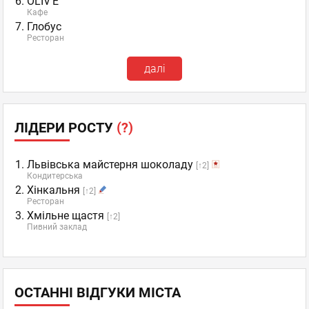
OLIV'E
Кафе
Глобус
Ресторан
далі
ЛІДЕРИ РОСТУ
(?)
Львівська майстерня шоколаду
[↑2]
Кондитерська
Хінкальня
[↑2]
Ресторан
Хмільне щастя
[↑2]
Пивний заклад
ОСТАННІ ВІДГУКИ МІСТА