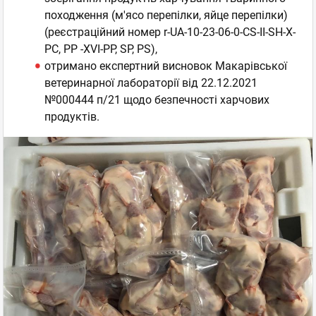
походження (м'ясо перепілки, яйце перепілки)
(реєстраційний номер r-UA-10-23-06-0-СS-II-SH-X-
PC, PP -XVI-PP, SP, PS),
отримано експертний висновок Макарівської
ветеринарної лабораторії від 22.12.2021
№000444 п/21 щодо безпечності харчових
продуктів.