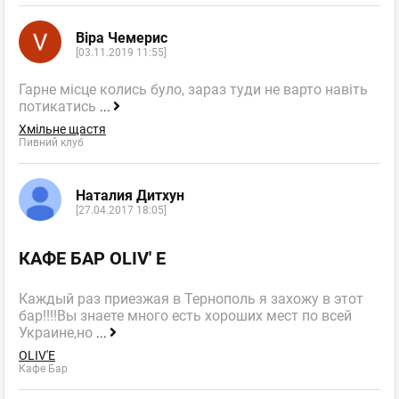
Віра Чемерис
[03.11.2019 11:55]
Гарне місце колись було, зараз туди не варто навіть
потикатись
...
Хмільне щастя
Пивний клуб
Наталия Дитхун
[27.04.2017 18:05]
КАФЕ БАР OLIV' E
Каждый раз приезжая в Тернополь я захожу в этот
бар!!!!Вы знаете много есть хороших мест по всей
Украине,но
...
OLIV'E
Кафе Бар