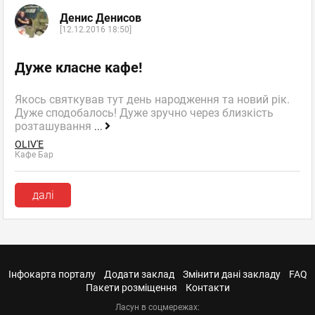
Денис Денисов
[12.12.2016 18:50]
Дуже класне кафе!
Якось святкував тут день народження та новий рік.
Дуже сподобалось! Дуже зручно через близкість
розташування
...
OLIV'E
Кафе Бар
далі
Інфокарта порталу
Додати заклад
Змінити дані закладу
FAQ
Пакети розміщення
Контакти
Ласун в соцмережах: