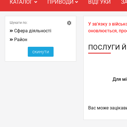
КАТАЛОГ
ПРИВОДИ
ВІДГУКИ
З
Шукати по:
У зв'язку з війс
Сфера діяльності
оновлюється, про
Район
ПОСЛУГИ Й
Для мі
Вас може зацікав