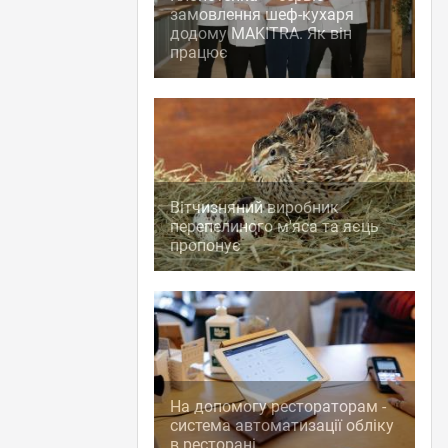
замовлення шеф-кухаря
додому MAKITRA. Як він
працює
Вітчизняний виробник
перепелиного м'яса та яєць
пропонує
На допомогу рестораторам -
система автоматизації обліку
в ресторані