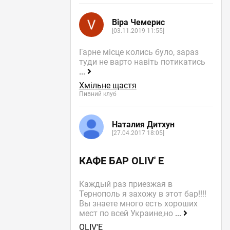
Віра Чемерис
[03.11.2019 11:55]
Гарне місце колись було, зараз
туди не варто навіть потикатись
...
Хмільне щастя
Пивний клуб
Наталия Дитхун
[27.04.2017 18:05]
КАФЕ БАР OLIV' E
Каждый раз приезжая в
Тернополь я захожу в этот бар!!!!
Вы знаете много есть хороших
мест по всей Украине,но
...
OLIV'E