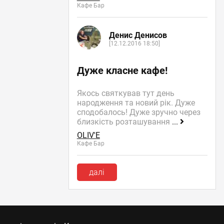
Кафе Бар
Денис Денисов
[12.12.2016 18:50]
Дуже класне кафе!
Якось святкував тут день
народження та новий рік. Дуже
сподобалось! Дуже зручно через
близкість розташування
...
OLIV'E
Кафе Бар
далі