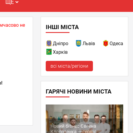
ЩЕ
имчасово не
ІНШІ МІСТА
Дніпро
Львів
Одеса
Харків
всі міста/регіони
!
ГАРЯЧІ НОВИНИ МІСТА
Новий бізнес Євгена
Клопотенка — сервіс