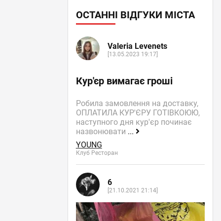
ОСТАННІ ВІДГУКИ МІСТА
Valeria Levenets
[13.05.2023 19:17]
Кур'єр вимагає гроші
Робила замовлення на доставку,
ОПЛАТИЛА КУР'ЄРУ ГОТІВКОЮЮ,
наступного дня кур'єр починає
назвонювати
...
YOUNG
Клуб Ресторан
6
[21.10.2021 21:14]