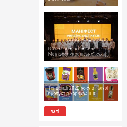
В Україні проголосили
Маніфест української кухні!
Тенденції 2022 року в галузі
продуктів харчування
далі