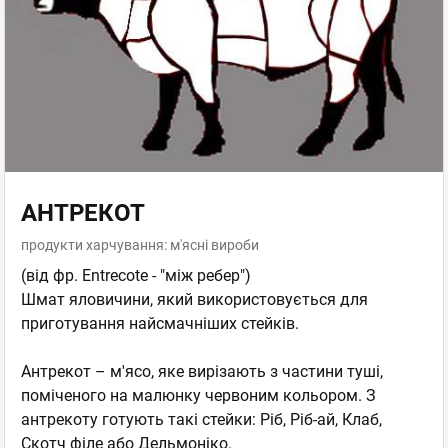
АНТРЕКОТ
продукти харчування: м'ясні вироби
(від фр. Entrecote - "між ребер")
Шмат яловичини, який використовується для
приготування найсмачніших стейків.
Антрекот – м'ясо, яке вирізають з частини туші,
поміченого на малюнку червоним кольором. З
антрекоту готують такі стейки: Ріб, Ріб-ай, Клаб,
Скотч філе або Дельмоніко.