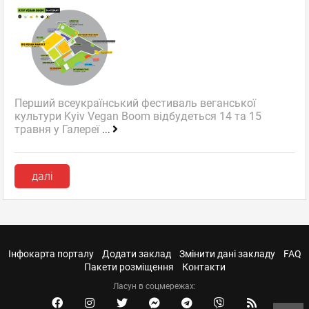
Перший всеукраїнський фестиваль веганської
культури Kyiv Vegan Boom відбудеться 14 та 15
травня у Галереї
...
далі
Інфокарта порталу
Додати заклад
Змінити дані закладу
FAQ
Пакети розміщення
Контакти
Ласун в соцмережах: