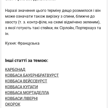
Наразі значення цього терміну дещо розмилося і він
може означати також вирізку з спини, ближче до
хвосту (т. з. контр-філе, на схемі відмічено зеленим),
з якої готують такі стейки, як Сірлойн, Портерхауз та
ін.
Кухня:
Французька
Інші статті за темою:
КАРБОНАД
КОВБАСА БАУЕРНБРАТВУРСТ
КОВБАСА ВЕЙССВУРСТ
КОВБАСА КУПАТИ
КОВБАСА МОРТАДЕЛЛА
КОВБАСИ ЛІВЕРНІ
ОКОРОК