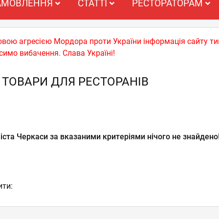
АМОВЛЕННЯ
СТАТТІ
РЕСТОРАТОРАМ
ьковою агресією Мордора проти України інформація сайту т
симо вибачення. Слава Україні!
 ТОВАРИ ДЛЯ РЕСТОРАНІВ
іста Черкаси за вказаними критеріями нічого не знайдено
ити: