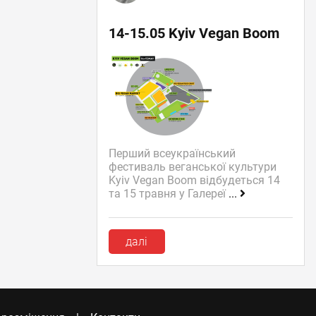
14-15.05 Kyiv Vegan Boom
Перший всеукраїнський
фестиваль веганської культури
Kyiv Vegan Boom відбудеться 14
та 15 травня у Галереї
...
далі