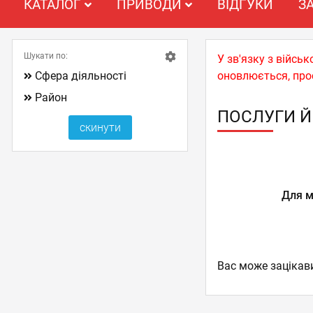
КАТАЛОГ
ПРИВОДИ
ВІДГУКИ
З
Шукати по:
У зв'язку з війс
Сфера діяльності
оновлюється, про
Район
ПОСЛУГИ Й
Для м
Вас може зацікав