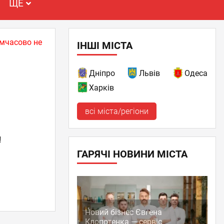
ЩЕ
имчасово не
ІНШІ МІСТА
Дніпро
Львів
Одеса
Харків
всі міста/регіони
!
ГАРЯЧІ НОВИНИ МІСТА
Новий бізнес Євгена
Клопотенка — сервіс