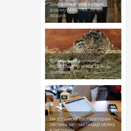
замовлення шеф-кухаря
додому MAKITRA. Як він
працює
Вітчизняний виробник
перепелиного м'яса та яєць
пропонує
На допомогу рестораторам -
система автоматизації обліку
в ресторані