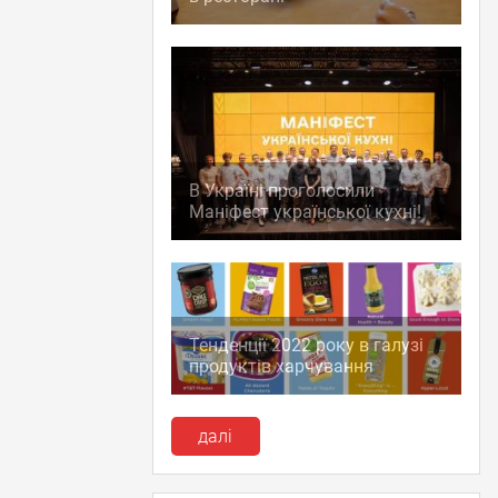
В Україні проголосили
Маніфест української кухні!
Тенденції 2022 року в галузі
продуктів харчування
далі