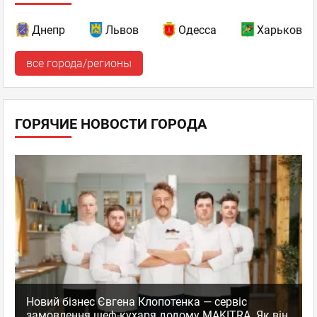
Днепр
Львов
Одесса
Харьков
все города/регионы
ГОРЯЧИЕ НОВОСТИ ГОРОДА
Новий бізнес Євгена Клопотенка — сервіс
замовлення шеф-кухаря додому MAKITRA. Як він