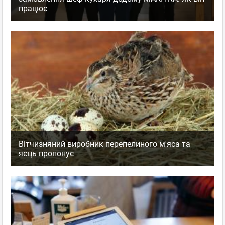
працює
Вітчизняний виробник перепелиного м'яса та
яєць пропонує