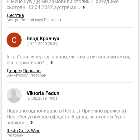
В мене був ДР, ми замовили столик. Приходимо
сьогодні 13.04.2022 зустрічає
...
Десятка
Бистро Пивной клуб Ресторан
Влад Кравчук
[20.11.2020 20:39]
Інтер"єри суперові, цікаво, як там з питаннями кухні,
все нормально?
...
Дворец Ярослав
Банкет-холл Ресторан
Viktoria Fedun
[24.02.2019 19:01]
Недавно відпочивала в Resto , і Приємно вражена)
Нас обслуговував офіціант Андрій, за столом було
завжди
...
Resto Grill & Wine
Ресторан