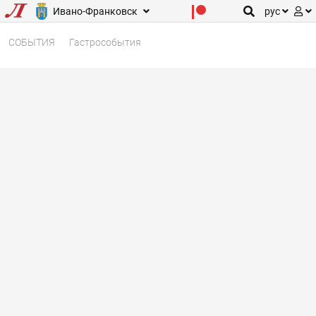
Ивано-Франковск
рус
СОБЫТИЯ
Гастрособытия