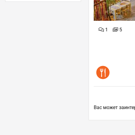
1
5
Ваc может заинте