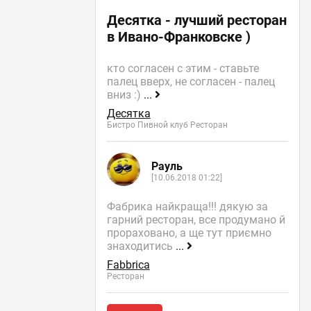
Десятка - лучший ресторан
в Ивано-Франковске )
кто согласен с этим - ставьте
палец вверх, не согласен - палец
вниз :)
...
Десятка
Бистро Пивной клуб Ресторан
Рауль
[10.06.2018 01:22]
Фабрика найкраща!!! дякую за
гарний ресторан, все продумано й
прораховано, а ще тут приємно
знаходитись
...
Fabbrica
Ресторан