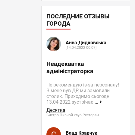
ПОСЛЕДНИЕ ОТЗЫВЫ
ГОРОДА
Анна Дидковська
[14.04.2022 00:07]
Неадекватка
адміністраторка
Не рекомендую із-за персоналу!
В мене був ДР, ми замовили
столик. Приходимо сьогодні
13.04.2022 зустрічає
...
Десятка
Бистро Пивной клуб Ресторан
Влад Кравчук