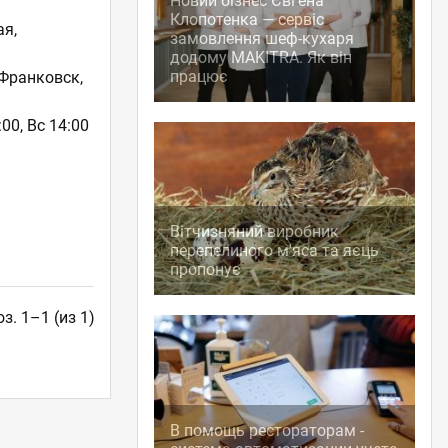
Новий бізнес Євгена
Клопотенка — сервіс
ая
,
замовлення шеф-кухаря
додому MAKITRA. Як він
працює
Франковск,
:00, Вс 14:00
Вітчизняний виробник
перепелиного м'яса та яєць
пропонує
з. 1–1 (из 1)
В помощь рестораторам -