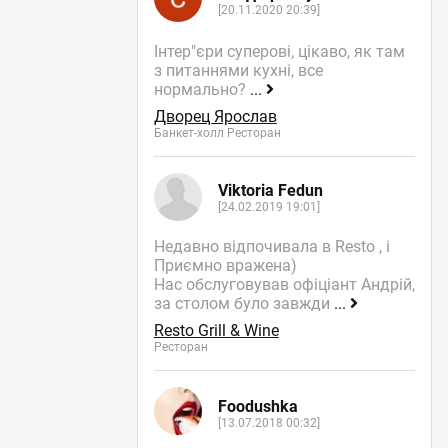
[20.11.2020 20:39]
Інтер"єри суперові, цікаво, як там
з питаннями кухні, все
нормально?
...
Дворец Ярослав
Банкет-холл Ресторан
Viktoria Fedun
[24.02.2019 19:01]
Недавно відпочивала в Resto , і
Приємно вражена)
Нас обслуговував офіціант Андрій,
за столом було завжди
...
Resto Grill & Wine
Ресторан
Foodushka
[13.07.2018 00:32]