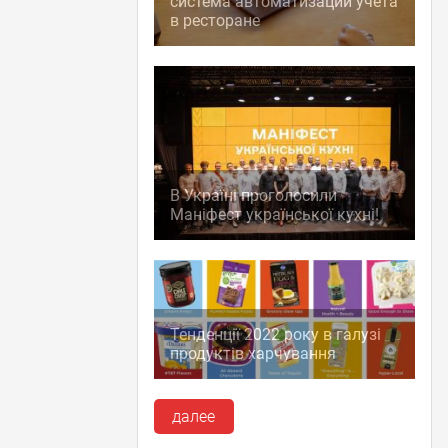
система автоматизации учета
в ресторане
В Україні проголосили
Маніфест української кухні!
Тенденції 2022 року в галузі
продуктів харчування
далее