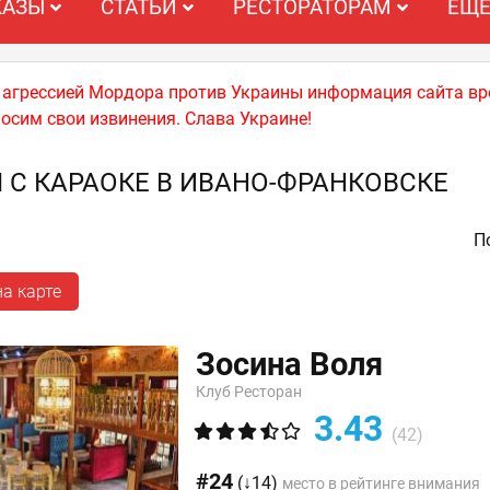
КАЗЫ
СТАТЬИ
РЕСТОРАТОРАМ
ЕЩ
й агрессией Мордора против Украины информация сайта вр
носим свои извинения. Слава Украине!
 С КАРАОКЕ В ИВАНО-ФРАНКОВСКЕ
По
а карте
Зосина Воля
Клуб Ресторан
3.43
(42)
#24
(↓14)
место в рейтинге внимания