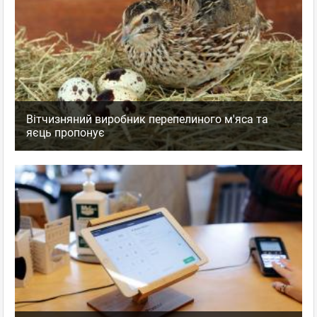
Вітчизняний виробник перепелиного м'яса та
яєць пропонує