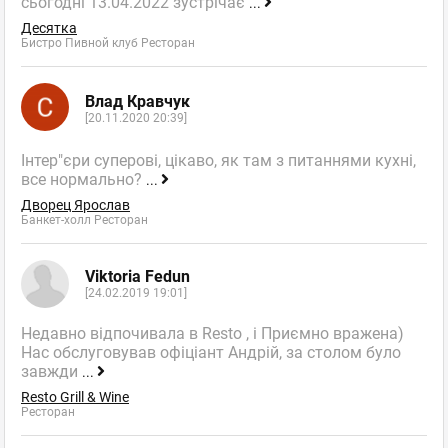
сьогодні 13.04.2022 зустрічає
...
Десятка
Бистро Пивной клуб Ресторан
Влад Кравчук
[20.11.2020 20:39]
Інтер"єри суперові, цікаво, як там з питаннями кухні,
все нормально?
...
Дворец Ярослав
Банкет-холл Ресторан
Viktoria Fedun
[24.02.2019 19:01]
Недавно відпочивала в Resto , і Приємно вражена)
Нас обслуговував офіціант Андрій, за столом було
завжди
...
Resto Grill & Wine
Ресторан