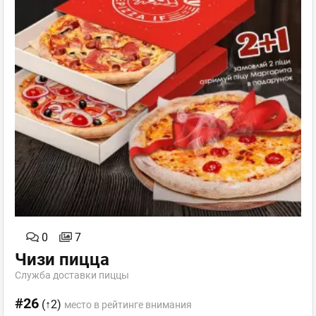
0
7
Чизи пицца
Служба доставки пиццы
#26
(↑2)
место в рейтинге внимания