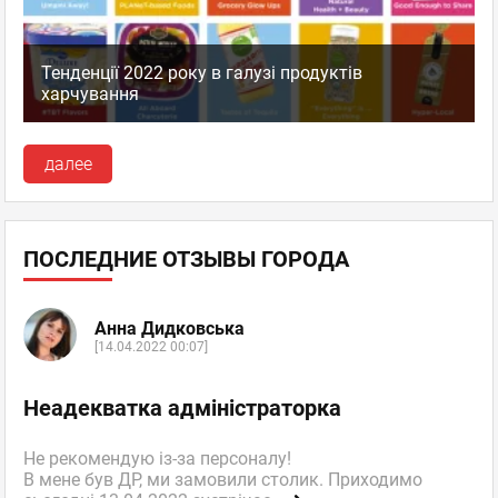
Тенденції 2022 року в галузі продуктів
харчування
далее
ПОСЛЕДНИЕ ОТЗЫВЫ ГОРОДА
Анна Дидковська
[14.04.2022 00:07]
Неадекватка адміністраторка
Не рекомендую із-за персоналу!
В мене був ДР, ми замовили столик. Приходимо