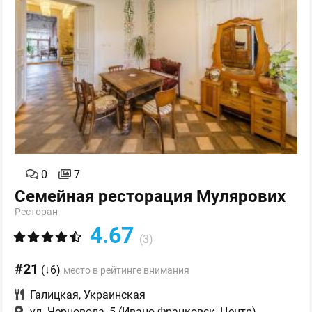
0
7
Семейная ресторация Мулярових
Ресторан
4.67
(3)
#21
(↓6)
место в рейтинге внимания
Галицкая
,
Украинская
ул. Черновола, 5
(Ивано-Франковск, Центр)