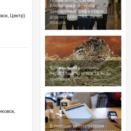
Новий бізнес Євгена
Клопотенка — сервіс
замовлення шеф-кухаря
вск, Центр)
додому MAKITRA. Як він
працює
Вітчизняний виробник
перепелиного м'яса та яєць
пропонує
нковск,
В помощь рестораторам -