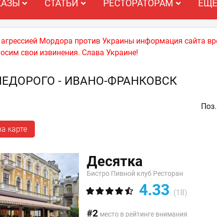
КАЗЫ
СТАТЬИ
РЕСТОРАТОРАМ
ЕЩ
й агрессией Мордора против Украины информация сайта вр
носим свои извинения. Слава Украине!
НЕДОРОГО - ИВАНО-ФРАНКОВСК
Поз.
а карте
Десятка
Бистро Пивной клуб Ресторан
4.33
(18)
#2
место в рейтинге внимания