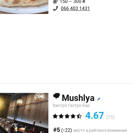
150 – 300 ₴
066 403 1431
Mushlya
Бистро Гастро-бар
4.67
(15)
#5
(↑22)
место в рейтинге внимания