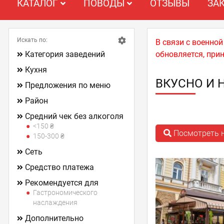
КАТАЛОГ
ПОВОДЫ
ОТЗЫВЫ
ЗА
Искать по:
В связи с военно
Категория заведений
обновляется, при
Кухня
ВКУСНО И 
Предложения по меню
Район
Средний чек без алкоголя
<150 ₴
Посмотреть н
150-300 ₴
Сеть
Средство платежа
Рекомендуется для
Гастрономического
наслаждения
Дополнительно