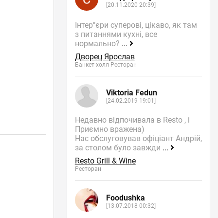
[20.11.2020 20:39]
Інтер"єри суперові, цікаво, як там
з питаннями кухні, все
нормально?
...
Дворец Ярослав
Банкет-холл Ресторан
Viktoria Fedun
[24.02.2019 19:01]
Недавно відпочивала в Resto , і
Приємно вражена)
Нас обслуговував офіціант Андрій,
за столом було завжди
...
Resto Grill & Wine
Ресторан
Foodushka
[13.07.2018 00:32]