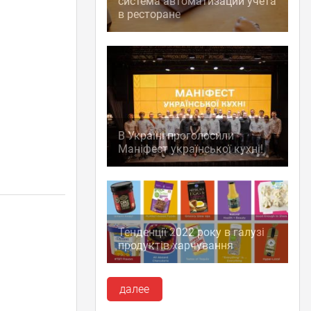
система автоматизации учета
в ресторане
В Україні проголосили
Маніфест української кухні!
Тенденції 2022 року в галузі
продуктів харчування
далее