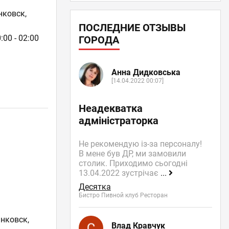
нковск,
ПОСЛЕДНИЕ ОТЗЫВЫ
:00 - 02:00
ГОРОДА
Анна Дидковська
[14.04.2022 00:07]
Неадекватка
адміністраторка
Не рекомендую із-за персоналу!
В мене був ДР, ми замовили
столик. Приходимо сьогодні
13.04.2022 зустрічає
...
Десятка
Бистро Пивной клуб Ресторан
нковск,
Влад Кравчук