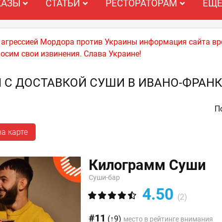
КАЗЫ
СТАТЬИ
РЕСТОРАТОРАМ
ЕЩ
й агрессией Мордора против Украины информация сайта вр
носим свои извинения. Слава Украине!
 С ДОСТАВКОЙ СУШИ В ИВАНО-ФРАН
По
а карте
Килограмм Суши
Суши-бар
4.50
(2)
#11
(↑9)
место в рейтинге внимания