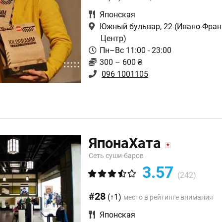
Японская
Южный бульвар, 22
(Ивано-Фран
Центр)
Пн–Вс 11:00 - 23:00
300 – 600 ₴
096 1001105
ЯпонаХата
Сеть суши-баров
3.57
(242)
#28
(↑1)
место в рейтинге внимания
Японская