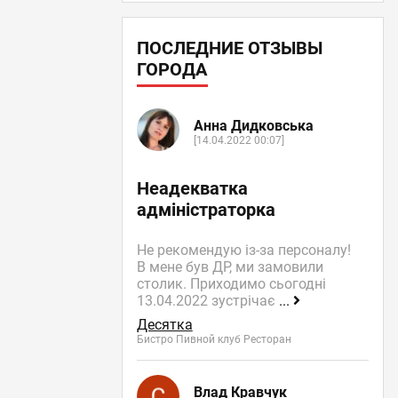
ПОСЛЕДНИЕ ОТЗЫВЫ
ГОРОДА
Анна Дидковська
[14.04.2022 00:07]
Неадекватка
адміністраторка
Не рекомендую із-за персоналу!
В мене був ДР, ми замовили
столик. Приходимо сьогодні
13.04.2022 зустрічає
...
Десятка
Бистро Пивной клуб Ресторан
Влад Кравчук