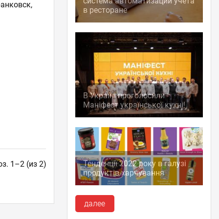
система автоматизации учета
анковск,
в ресторане
В Україні проголосили
Маніфест української кухні!
Тенденції 2022 року в галузі
з. 1–2 (из 2)
продуктів харчування
далее