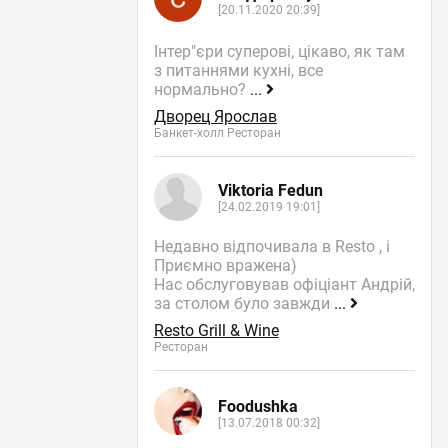
[20.11.2020 20:39]
Інтер"єри суперові, цікаво, як там
з питаннями кухні, все
нормально?
...
Дворец Ярослав
Банкет-холл Ресторан
Viktoria Fedun
[24.02.2019 19:01]
Недавно відпочивала в Resto , і
Приємно вражена)
Нас обслуговував офіціант Андрій,
за столом було завжди
...
Resto Grill & Wine
Ресторан
Foodushka
[13.07.2018 00:32]