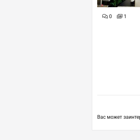
0
1
Ваc может заинте