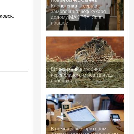
Новий бізнес Євгена
Клопотенка — сервіс
замовлення шеф-кухаря
ковск,
додому MAKITRA. Як він
працює
Вітчизняний виробник
перепелиного м'яса та яєць
пропонує
В помощь рестораторам -