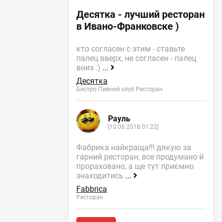
Десятка - лучший ресторан
в Ивано-Франковске )
кто согласен с этим - ставьте
палец вверх, не согласен - палец
вниз :)
...
Десятка
Бистро Пивной клуб Ресторан
Рауль
[10.06.2018 01:22]
Фабрика найкраща!!! дякую за
гарний ресторан, все продумано й
прораховано, а ще тут приємно
знаходитись
...
Fabbrica
Ресторан