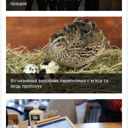
працює
Вітчизняний виробник перепелиного м'яса та
яєць пропонує