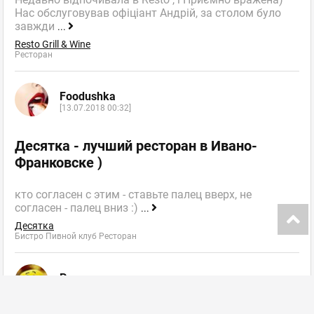
Нас обслуговував офіціант Андрій, за столом було
завжди
...
Resto Grill & Wine
Ресторан
Foodushka
[13.07.2018 00:32]
Десятка - лучший ресторан в Ивано-
Франковске )
кто согласен с этим - ставьте палец вверх, не
согласен - палец вниз :)
...
Десятка
Бистро Пивной клуб Ресторан
Рауль
[10.06.2018 01:22]