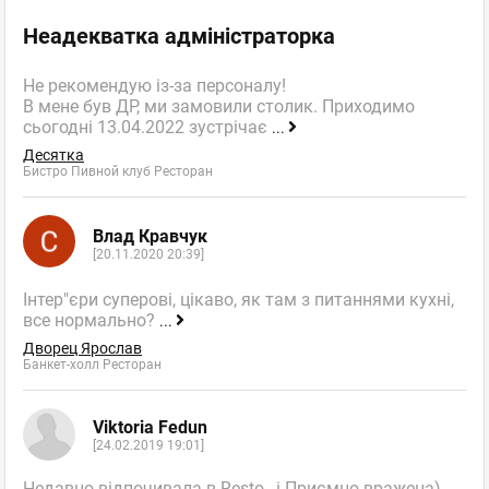
Неадекватка адміністраторка
Не рекомендую із-за персоналу!
В мене був ДР, ми замовили столик. Приходимо
сьогодні 13.04.2022 зустрічає
...
Десятка
Бистро Пивной клуб Ресторан
Влад Кравчук
[20.11.2020 20:39]
Інтер"єри суперові, цікаво, як там з питаннями кухні,
все нормально?
...
Дворец Ярослав
Банкет-холл Ресторан
Viktoria Fedun
[24.02.2019 19:01]
Недавно відпочивала в Resto , і Приємно вражена)