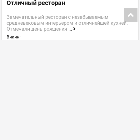
Отличный ресторан
Замечательный ресторан с незабываемым
средневековым интерьером и отличнейшей кухней.
Отмечали день рождения
...
Викинг
Ресторан гостиничного комплекса
далее
Инфокарта портала
Добавить заведение
Изменить данные заведения
FAQ (ЧаВо)
Пакеты размещения
Контакты
Ласун в соцсетях:
Политика конфеденциальности