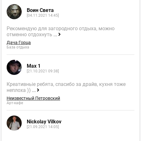
Воин Света
[04.11.2021 14:45]
Рекомендую для загородного отдыха, можно
отменно отдохнуть
...
Дача Горца
База отдыха
Max 1
[21.10.2021 09:38]
Креативньіе ребята, спасибо за драйв, кухня тоже
неплоха ))
...
Неизвестный Петровский
Арт-кафе
Nickolay Vilkov
[21.09.2021 14:05]