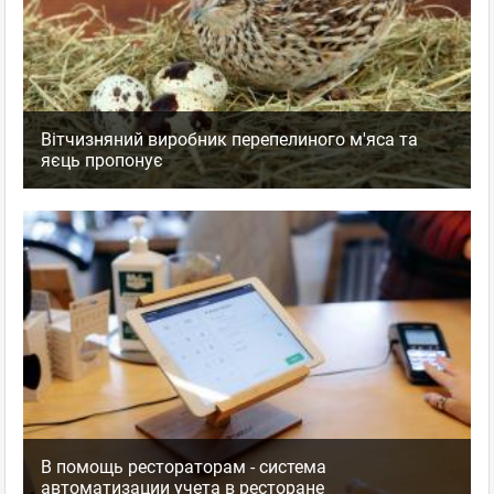
Вітчизняний виробник перепелиного м'яса та
яєць пропонує
В помощь рестораторам - система
автоматизации учета в ресторане