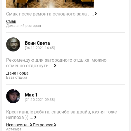
Смак после ремонта основного зала .
...
Смак
Домашний ресторан
Воин Света
[04.11.2021 14:45]
Рекомендую для загородного отдыха, можно
отменно отдохнуть
...
Дача Горца
База отдыха
Max 1
[21.10.2021 09:38]
Креативньіе ребята, спасибо за драйв, кухня тоже
неплоха ))
...
Неизвестный Петровский
Арт-кафе