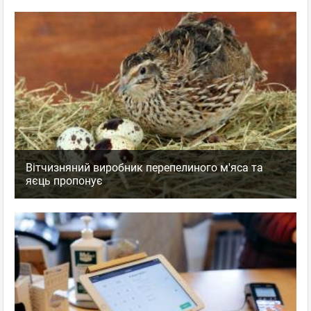
Вітчизняний виробник перепелиного м'яса та
яєць пропонує