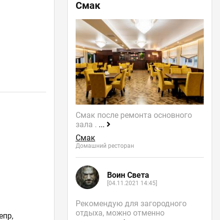
Смак
Смак после ремонта основного
зала .
...
Смак
Домашний ресторан
Воин Света
[04.11.2021 14:45]
Рекомендую для загородного
отдыха, можно отменно
епр,