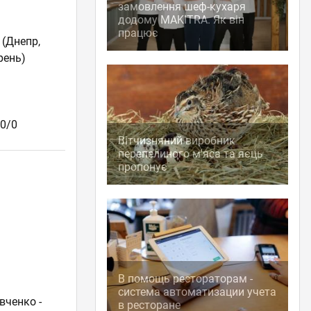
замовлення шеф-кухаря
додому MAKITRA. Як він
працює
(Днепр,
рень)
0/0
Вітчизняний виробник
перепелиного м'яса та яєць
пропонує
В помощь рестораторам -
система автоматизации учета
вченко -
в ресторане