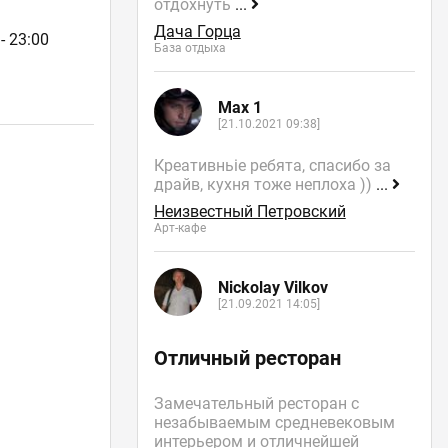
отдохнуть
...
Дача Горца
- 23:00
База отдыха
Max 1
[21.10.2021 09:38]
Креативньіе ребята, спасибо за
драйв, кухня тоже неплоха ))
...
Неизвестный Петровский
Арт-кафе
Nickolay Vilkov
[21.09.2021 14:05]
Отличный ресторан
Замечательный ресторан с
незабываемым средневековым
интерьером и отличнейшей