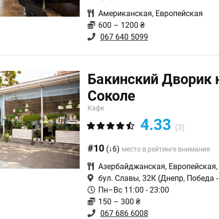
Американская
,
Европейская
600 – 1200 ₴
067 640 5099
Бакинский Дворик 
Соколе
Кафе
4.33
(3)
#10
(↓6)
место в рейтинге внимания
Азербайджанская
,
Европейская
бул. Славы, 32К
(Днепр, Победа -
Пн–Вс 11:00 - 23:00
150 – 300 ₴
067 686 6008