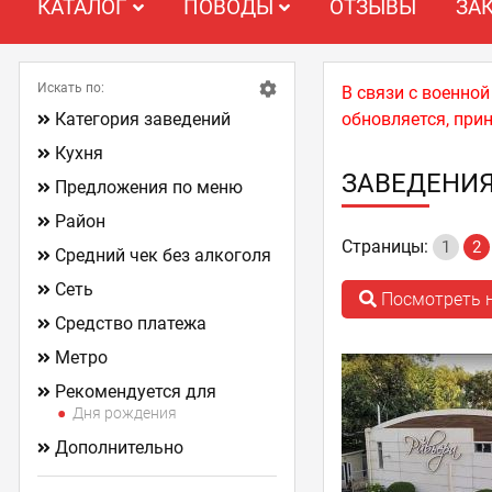
КАТАЛОГ
ПОВОДЫ
ОТЗЫВЫ
ЗА
Искать по:
В связи с военно
Категория заведений
обновляется, при
Кухня
ЗАВЕДЕНИЯ
Предложения по меню
Район
Страницы:
1
2
Средний чек без алкоголя
Сеть
Посмотреть н
Средство платежа
Метро
Рекомендуется для
Дня рождения
Дополнительно