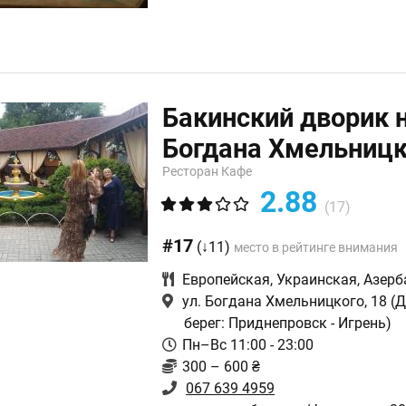
Бакинский дворик 
Богдана Хмельницк
Ресторан Кафе
2.88
(17)
#17
(↓11)
место в рейтинге внимания
Европейская
,
Украинская
,
Азерб
ул. Богдана Хмельницкого, 18
(Д
берег: Приднепровск - Игрень)
Пн–Вс 11:00 - 23:00
300 – 600 ₴
067 639 4959