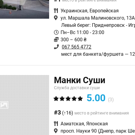
место в рейтинге внимания
Украинская
,
Европейская
ул. Маршала Малиновского, 13А
Левый берег: Приднепровск - Иг
Пн–Вс 11:00 - 23:00
300 – 600 ₴
067 565 4772
мест для банкета/фуршета — 12
Манки Суши
Служба доставки суши
5.00
(3)
#3
(↑16)
место в рейтинге внимания
Азиатская
,
Японская
просп. Науки 90
(Днепр, парк Ше