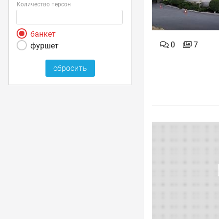
Количество персон
банкет
0
7
фуршет