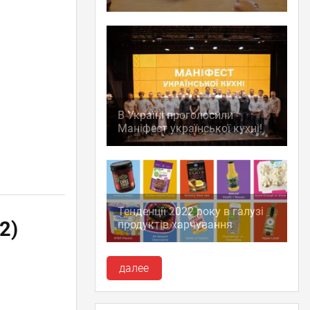
В Україні проголосили
Маніфест української кухні!
Тенденції 2022 року в галузі
(2)
продуктів харчування
далее