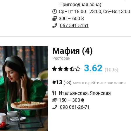
Пригородная зона)
Ср–Пт 18:00 - 23:00, Сб–Вс 13:00 
300 – 600 ₴
067 541 5151
Мафия
(4)
Ресторан
3.62
(1005)
#13
(↑3)
место в рейтинге внимания
Итальянская
,
Японская
150 – 300 ₴
098 061-26-71