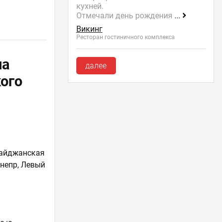
кухней.
Отмечали день рождения
...
Викинг
Ресторан гостиничного комплекса
на
далее
ого
айджанская
непр, Левый