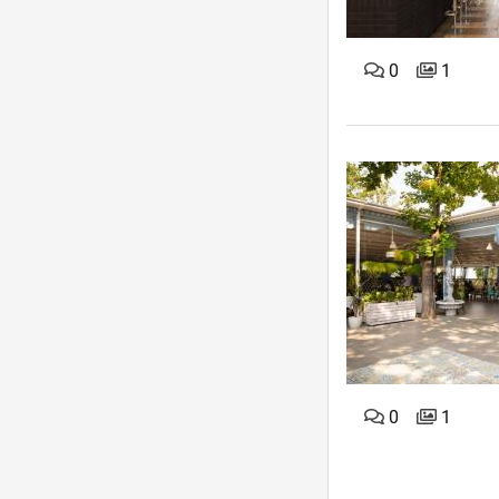
0
1
0
1