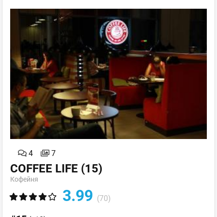
4
7
COFFEE LIFE
(15)
Кофейня
3.99
(70)