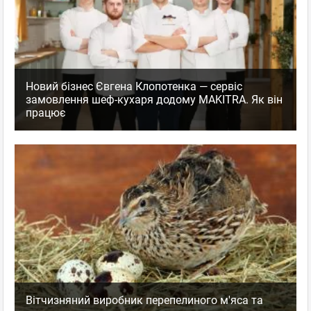
Новий бізнес Євгена Клопотенка — сервіс
замовлення шеф-кухаря додому MAKITRA. Як він
працює
Вітчизняний виробник перепелиного м'яса та