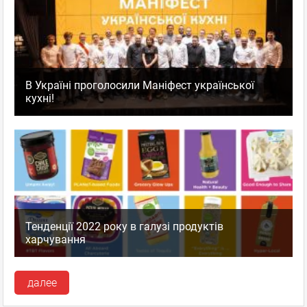
В Україні проголосили Маніфест української
кухні!
Тенденції 2022 року в галузі продуктів
харчування
далее