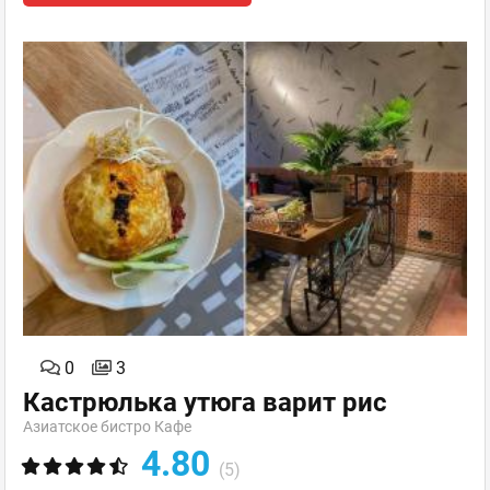
0
3
Кастрюлька утюга варит рис
Азиатское бистро Кафе
4.80
(5)