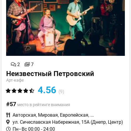
2
7
Неизвестный Петровский
Арт-кафе
4.56
(9)
#57
место в рейтинге внимания
Авторская
,
Мировая
,
Европейская
,
...
ул. Сичеславская Набережная, 15А
(Днепр, Центр)
Пн–Вс 00:00 - 24:00