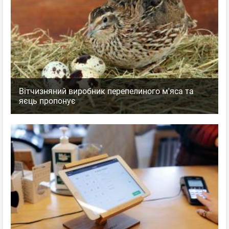
Вітчизняний виробник перепелиного м'яса та
яєць пропонує