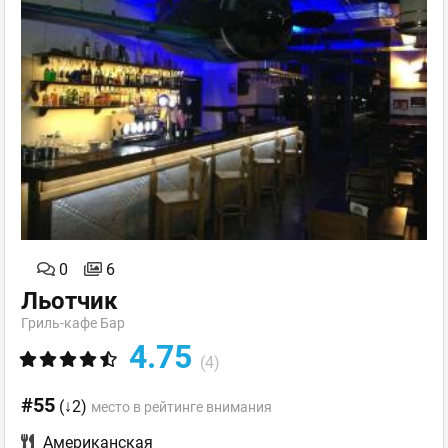
0
6
Льотчик
Гриль-кафе Бар
4.75
(4)
#55
(↓2)
место в рейтинге внимания
Американская