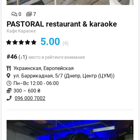
0
7
PASTORAL restaurant & karaoke
Кафе Караоке
5.00
(4)
#46
(↓1)
место в рейтинге внимания
Украинская
,
Европейская
ул. Баррикадная, 5/7
(Днепр, Центр (ЦУМ))
Пн–Вс 12:00 - 06:00
300 – 600 ₴
096 000 7002