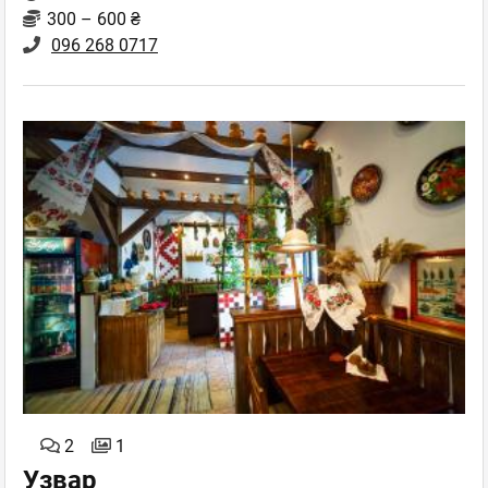
300 – 600 ₴
096 268 0717
2
1
Узвар