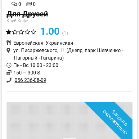
0
0
Для Друзей
Клуб Кафе
1.00
(1)
Европейская
,
Украинская
ул. Писаржевского, 11
(Днепр, парк Шевченко -
Нагорный - Гагарина)
Пн–Вс 10:00 - 23:00
150 – 300 ₴
056 236-08-09
о
З
а
к
р
ы
т
о
о
к
о
н
ч
а
т
е
л
ь
н