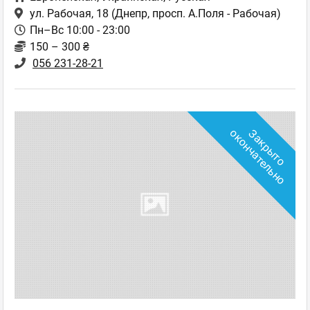
ул. Рабочая, 18
(Днепр, просп. А.Поля - Рабочая)
Пн–Вс 10:00 - 23:00
150 – 300 ₴
056 231-28-21
о
З
а
к
р
ы
т
о
о
к
о
н
ч
а
т
е
л
ь
н