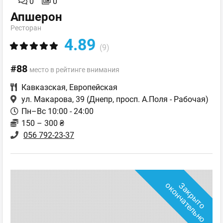
0
0
Апшерон
Ресторан
4.89
(9)
#88
место в рейтинге внимания
Кавказская
,
Европейская
ул. Макарова, 39
(Днепр, просп. А.Поля - Рабочая)
Пн–Вс 10:00 - 24:00
150 – 300 ₴
056 792-23-37
о
З
а
к
р
ы
т
о
о
к
о
н
ч
а
т
е
л
ь
н