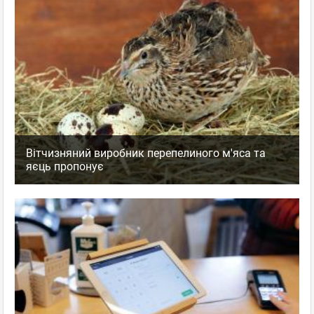
Вітчизняний виробник перепелиного м'яса та
яєць пропонує