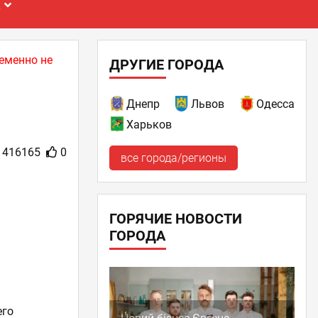
Е
еменно не
ДРУГИЕ ГОРОДА
Днепр
Львов
Одесса
Харьков
416165
0
все города/регионы
ГОРЯЧИЕ НОВОСТИ
ГОРОДА
его