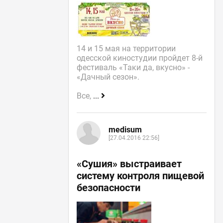
14 и 15 мая на территории
одесской киностудии пройдет 8-й
фестиваль «Таки да, вкусно» -
«Дачный сезон».
Все,
...
medisum
[27.04.2016 22:56]
«Сушия» выстраивает
систему контроля пищевой
безопасности