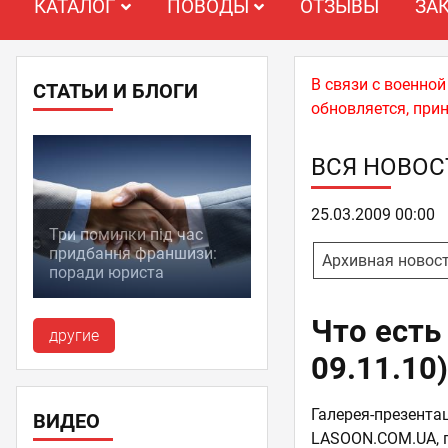
КАТАЛОГ
ПОВОДЫ
ОТЗЫВЫ
ЗА
В связи с военно
СТАТЬИ И БЛОГИ
обновляется, при
ВСЯ НОВОС
25.03.2009 00:00
Три помилки під час
придбання франшизи:
Архивная новос
поради юриста
Что есть
другие
09.11.10
Галерея-презента
ВИДЕО
LASOON.COM.UA, 