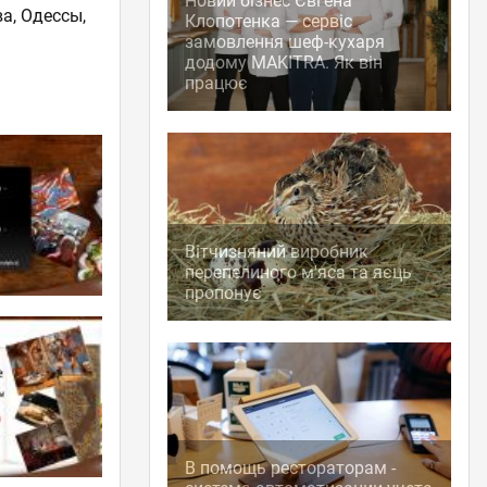
Новий бізнес Євгена
ва, Одессы,
Клопотенка — сервіс
замовлення шеф-кухаря
додому MAKITRA. Як він
працює
Вітчизняний виробник
перепелиного м'яса та яєць
пропонує
В помощь рестораторам -