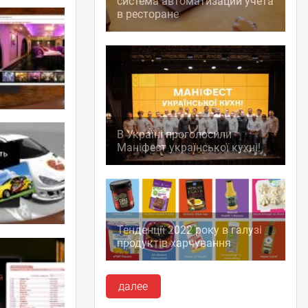
система автоматизации учета
в ресторане
В Україні проголосили
Маніфест української кухні!
Тенденції 2022 року в галузі
продуктів харчування
далее