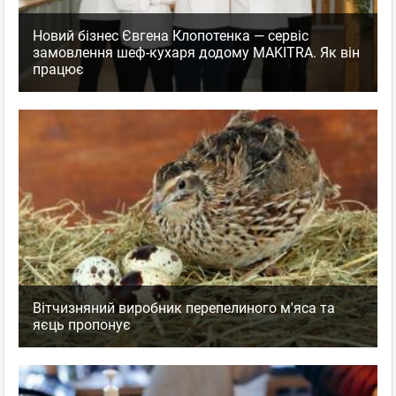
Новий бізнес Євгена Клопотенка — сервіс
замовлення шеф-кухаря додому MAKITRA. Як він
працює
Вітчизняний виробник перепелиного м'яса та
яєць пропонує