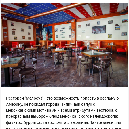
Ресторан "Мелроуз" - это возможность попасть в реальную
Америку, не покидая города. Типичный салун с
мексиканскими мотивами и всеми атрибутами вестерна, с
прекрасным выбором блюд мексиканского калейдоскопа:
фахитос, бурритос, такос, сэнтас, кесадийа. Также здесь для
вас - головокружительные коктейли от истинных знатоков и