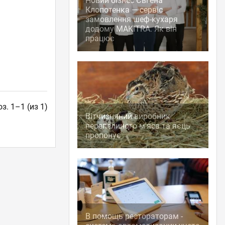
Новий бізнес Євгена
Клопотенка — сервіс
замовлення шеф-кухаря
додому MAKITRA. Як він
працює
з. 1–1 (из 1)
Вітчизняний виробник
перепелиного м'яса та яєць
пропонує
В помощь рестораторам -