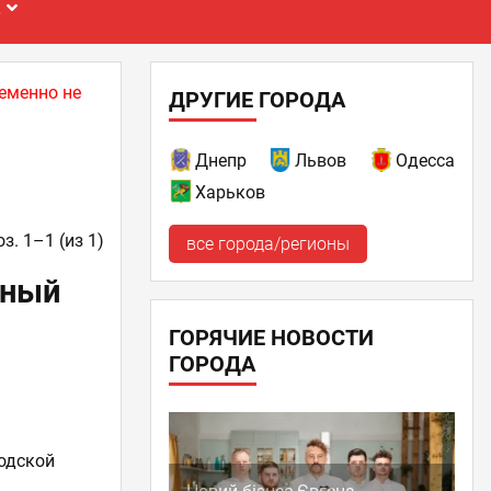
Е
еменно не
ДРУГИЕ ГОРОДА
Днепр
Львов
Одесса
Харьков
з. 1–1 (из 1)
все города/регионы
ьный
ГОРЯЧИЕ НОВОСТИ
ГОРОДА
родской