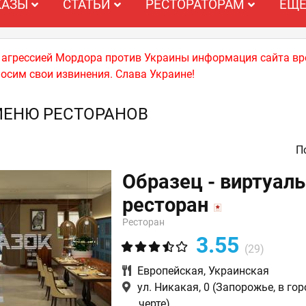
КАЗЫ
СТАТЬИ
РЕСТОРАТОРАМ
ЕЩ
й агрессией Мордора против Украины информация сайта вр
носим свои извинения. Слава Украине!
МЕНЮ РЕСТОРАНОВ
По
Образец - виртуал
ресторан
Ресторан
3.55
(29)
Европейская
,
Украинская
ул. Никакая, 0
(Запорожье, в го
черте)