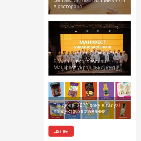
система автоматизации учета
в ресторане
В Україні проголосили
Маніфест української кухні!
Тенденції 2022 року в галузі
продуктів харчування
далее