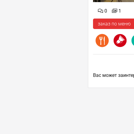
0
1
заказ по меню
Ваc может заинте