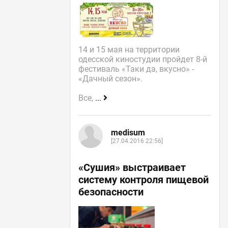
14 и 15 мая на территории
одесской киностудии пройдет 8-й
фестиваль «Таки да, вкусно» -
«Дачный сезон».
Все,
...
medisum
[27.04.2016 22:56]
«Сушия» выстраивает
систему контроля пищевой
безопасности