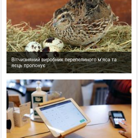
Вітчизняний виробник перепелиного м'яса та
яєць пропонує