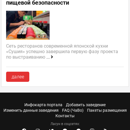
пищевой безопасности
Сеть ресторанов современной японской кухни
«Сушия» успешно завершила первую фазу проекта
по выстраиванию
...
далее
Инфокарта портала
Добавить заведение
Изменить данные заведения
FAQ (ЧаВо)
Пакеты размещения
Контакты
Ласун в соцсетях: