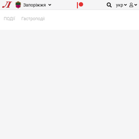
Запоріжжя
укр
ПОДІЇ
Гастроподії